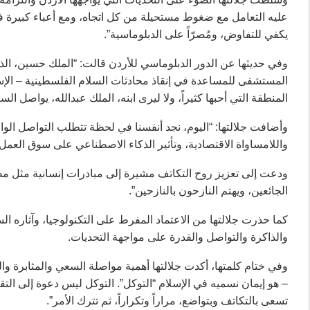
عليه التعامل مع ضغوط مستحيلة من كل اتجاه، ومع أعباء كبيرة فرضت
يكفي للتفاوض، ومُصرّاً على الدبلوماسية”.
المستشفى للمساعدة في إنقاذ محادثات السلام الفلسطينية – الإس
المنطقة التي أحبها كثيراً، ولا ليرى ابنه، الملك عبدالله، يواصل الس
وأضافت جلالتها: “اليوم، نجد أنفسنا في لحظة تتطلب التواصل الو
واللامساواة الاقتصادية، وتأثير الذكاء الاصطناعي على سوق العمل
ودعت إلى تعزيز روح التكاتف مشيرة إلى مبادرات إنسانية مثل مط
الجائعين، ويهتم النازحون بالنازحين”.
كما حذرت جلالتها من الاعتماد المفرط على التكنولوجيا، وآثاره السل
والذاكرة والتواصل والقدرة على مواجهة التحديات.
وفي ختام كلمتها، أكدت جلالتها أهمية مواصلة السعي والمثابرة والثقة 
– هو إيمان نسميه في الإسلام “التوكل”. التوكل ليس دعوة إلى الت
تسعى بالتكاتف وبتواضع، مراراً وتكراراً، ثم تترك الأمر”.