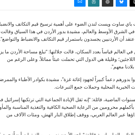
وث باي ساوث ويست لندن الضوء على أهمية ترسيخ قيم التكاتف والانضب
ت في الشرق الأوسط والعالم، مشيدة بدور الأردن في هذا السياق وقالت
 أعتقد أن الأردنيين يجسدون باستمرار قيم التكاتف والانضباط والتواضع”.
 العالم قياساً بعدد السكان، قالت جلالتها: “تبلغ مساحة الأردن ما يزي
اجئين؛ وقليلة هي الدول التي تحملت عبئاً مماثلاً. وعلى الرغم من
لادنا معهم”.
وا بدورهم دعماً كبيراً لجهود إغاثة غزة”، مشيدة بكوادر الأطباء والممرض
ت الخيرية المحلية وحملات جمع التبرعات.
ات الماضية، قائلة: “إنه ثقل الإبادة الجماعية التي ترتكبها إسرائيل ف
أكملهم محرومين من الرعاية الصحية الكافية والتغذية المناسبة والمأو
داؤها عبر العالم العربي، ووقف إطلاق النار الهش، ومئات الآلاف من
لدائم بالدبلوماسية قائلة: “واجه الأردن نصيبه من التوترات أيضاً: حيث 