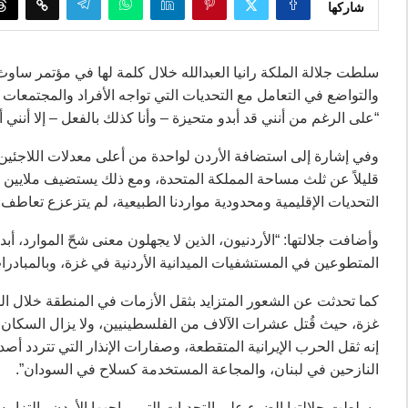
شاركها
سلطت جلالة الملكة رانيا العبدالله خلال كلمة لها في مؤتمر سا
والتواضع في التعامل مع التحديات التي تواجه الأفراد والمجتمعا
“على الرغم من أنني قد أبدو متحيزة – وأنا كذلك بالفعل – إلا أنني
وفي إشارة إلى استضافة الأردن لواحدة من أعلى معدلات اللاجئين في
قليلاً عن ثلث مساحة المملكة المتحدة، ومع ذلك يستضيف ملايين الل
التحديات الإقليمية ومحدودية مواردنا الطبيعية، لم يتزعزع تعاطف ب
وأضافت جلالتها: “الأردنيون، الذين لا يجهلون معنى شحّ الموارد، أبد
المتطوعين في المستشفيات الميدانية الأردنية في غزة، وبالمبادرا
كما تحدثت عن الشعور المتزايد بثقل الأزمات في المنطقة خلال السنو
غزة، حيث قُتل عشرات الآلاف من الفلسطينيين، ولا يزال السكان ب
إنه ثقل الحرب الإيرانية المتقطعة، وصفارات الإنذار التي تتردد أص
النازحين في لبنان، والمجاعة المستخدمة كسلاح في السودان”.
وسلطت جلالتها الضوء على التحديات التي يواجهها الأردن والتزامه ا