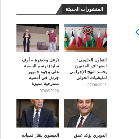
المنشورات الحديثة
التعاون الخليجي:
(زعل وخضرة – أوف
استهداف المدنيين
سايد) ترسم البسمة
يجسد النهج الإجرامي
على وجوه جمهور
لمليشيات الحوثي
جرش في أمسية
مسرحية مميزة
07/08/2026
07/08/2026
الدويري يؤكد عمق
العيسوي ينقل تمنيات