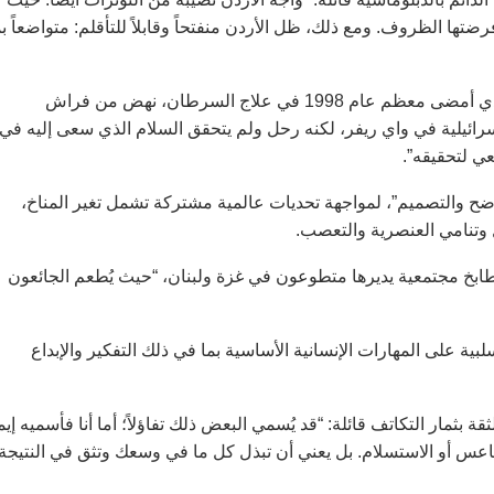
ها الظروف. ومع ذلك، ظل الأردن منفتحاً وقابلاً للتأقلم: متواضعاً بم
وفي حديثها عن الدور الدبلوماسي للأردن قالت: “الملك حسين، الذي أمضى معظم عام 1998 في علاج السرطان، نهض من فراش
رائيلية في واي ريفر، لكنه رحل ولم يتحقق السلام الذي سعى إليه في
عي لتحقيقه”.
اضح والتصميم”، لمواجهة تحديات عالمية مشتركة تشمل تغير المناخ،
 وتنامي العنصرية والتعصب.
ابخ مجتمعية يديرها متطوعون في غزة ولبنان، “حيث يُطعم الجائعون
بية على المهارات الإنسانية الأساسية بما في ذلك التفكير والإبداع
بثمار التكاتف قائلة: “قد يُسمي البعض ذلك تفاؤلاً؛ أما أنا فأسميه إيمان
قاعس أو الاستسلام. بل يعني أن تبذل كل ما في وسعك وتثق في النتيجة.