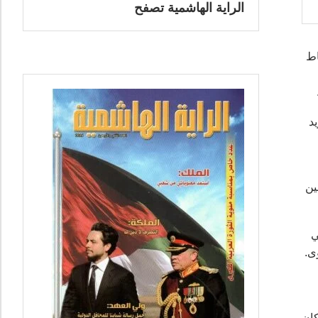
الراية الهاشمية تصفح
اط
د
ين
ي
ى.
كان