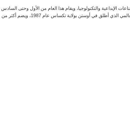
ت الإبداعية والتكنولوجيا، ويقام هذا العام من الأول وحتى السادس 
شهر حزيران في شرق لندن، وهو النسخة الأوروبية من المؤتمر العالمي الذي أطلق في أوستن بولاية تكساس عام 1987، ويضم أكثر من