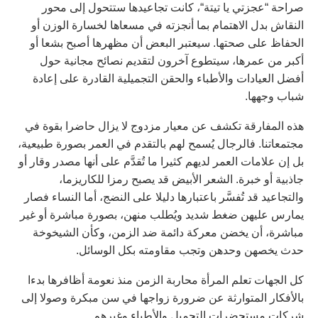
صراحة “عجزتي يا تيتة“، كانت تجاعيدها ستتحول إلى محور
النقاش بدل الاهتمام بما أنجزته في مسعاها لخسارة الوزن أو
الحفاظ على صحتها. سيعتبر البعض أن مظهرها أصبح بشعا أو
أكبر من عمرها، سيتطوع آخرون لتقديم نصائح مجانية حول
أفضل العيادات والأطباء والحقن التجميلية القادرة على إعادة
شباب وجهها.
هذه المفارقة تكشف عن معيار مزدوج لا يزال حاضرا بقوة في
مجتمعاتنا. فالرجال يُسمح لهم بالتقدم في العمر بصورة طبيعية،
بل إن علامات العمر لديهم كثيرا ما تُقدَّم على أنها مصدر وقار أو
جاذبية أو خبرة. الشعر الأبيض قد يصبح رمزا للكاريزما،
والتجاعيد قد تُفسَّر باعتبارها دليلا على النضج، أما النساء فصار
يمارس عليهن ضغط شديد ويُطلب منهن، بصورة مباشرة أو غير
مباشرة، أن يخضن معركة دائمة ضد الزمن، وكأن الشيخوخة
حدث يخصهن وحدهن وتجب مقاومته بكل الوسائل.
كل الجهات تعلم المرأة محاربة الزمن منذ نعومة أظافرها بدءا
بالأفكار المتوارثة عن ضرورة زواجها في سن مبكرة وصولا إلى
شركات مستحضرات التجميل والأطباء وغيرهم.