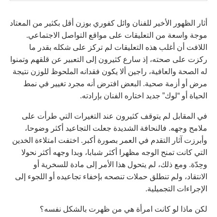
أثار الظهور الأخير للفنان وائل كفوري بوزن أقل بكثير من المعتاد
موجة واسعة من التعليقات على مواقع التواصل الاجتماعي.
اللافت أن أغلب هذه التعليقات لم تركز على شكله بقدر ما
ركزت على صحته، إذ سارع كثيرون إلى التعبير عن قلقهم وتمنوا
له الصحة والعافية، راجين ألا يكون فقدانه الملحوظ للوزن نتيجة
مرض أو أزمة صحية. البعض افترض أنه مجرد تغيير في نمط
الحياة أو “لوك” جديد اختاره الفنان بإرادته.
في المقابل لم يتوقف كثيرون عند التغيرات التي طرأت على
ملامح وجهه. فالنحافة الشديدة جعلت التجاعيد أكثر وضوحا،
وأبرزت آثار التقدم في العمر بصورة أكبر. اختفت امتلاءة الخدين
التي كانت تمنح الوجه مظهرا أكثر شبابا، وبدا وجهه أكثر نحولا
وحِدّة. ومع ذلك، لم يتحول هذا الأمر إلى مادة للسخرية أو
الانتقاد، ولم تنطلق حملات تنصحه بإخفاء تجاعيده أو اللجوء إلى
الإجراءات التجميلية.
لكن ماذا لو كانت امرأة هي من ظهرت بالشكل نفسه؟