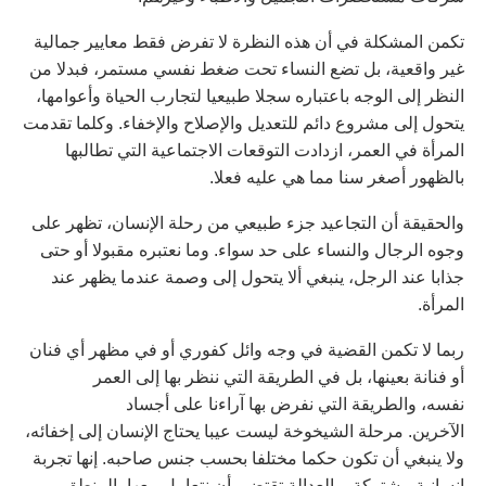
تكمن المشكلة في أن هذه النظرة لا تفرض فقط معايير جمالية
غير واقعية، بل تضع النساء تحت ضغط نفسي مستمر، فبدلا من
النظر إلى الوجه باعتباره سجلا طبيعيا لتجارب الحياة وأعوامها،
يتحول إلى مشروع دائم للتعديل والإصلاح والإخفاء. وكلما تقدمت
المرأة في العمر، ازدادت التوقعات الاجتماعية التي تطالبها
بالظهور أصغر سنا مما هي عليه فعلا.
والحقيقة أن التجاعيد جزء طبيعي من رحلة الإنسان، تظهر على
وجوه الرجال والنساء على حد سواء. وما نعتبره مقبولا أو حتى
جذابا عند الرجل، ينبغي ألا يتحول إلى وصمة عندما يظهر عند
المرأة.
ربما لا تكمن القضية في وجه وائل كفوري أو في مظهر أي فنان
أو فنانة بعينها، بل في الطريقة التي ننظر بها إلى العمر
نفسه، والطريقة التي نفرض بها آراءنا على أجساد
الآخرين. مرحلة الشيخوخة ليست عيبا يحتاج الإنسان إلى إخفائه،
ولا ينبغي أن تكون حكما مختلفا بحسب جنس صاحبه. إنها تجربة
إنسانية مشتركة، والعدالة تقتضي أن نتعامل معها بالمنطق