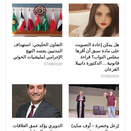
هل يمكن إعادة التصويت
التعاون الخليجي: استهداف
على مادة سبق أن أقرها
المدنيين يجسد النهج
مجلس النواب؟ قراءة
الإجرامي لمليشيات الحوثي
قانونية… الدكتورة دانييلا
07/08/2026
القرعان
07/08/2026
(زعل وخضرة – أوف سايد)
الدويري يؤكد عمق العلاقات