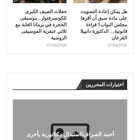
هل يمكن إعادة التصويت
​حفلات الصيف الكبرى
على مادة سبق أن أقرها
للكونسرفتوار.. موسيقى
مجلس النواب؟ قراءة
الحجرة في برمانا الغابة مع
قانونية… الدكتورة دانييلا
ثلاثي عبقرية الموسيقى
القرعان
الروسية
07/08/2026
07/08/2026
اختيارات المحررين
أحمد الصراف/استبدال دكتاتورية بأخرى