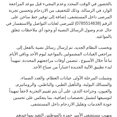
بالحضور في الوقت المحدد وعدم المجيء قبل موعد المراجعة
الوارد في الرسالة، وذلك للتخفيف من الازدحام وتحسين تجربة
المرضى داخل المستشفى، إضافة إلى توفير خط ساخن على
الرقم (0785514638) للمرضى لغايات التواصل والاستفسار في
حال عدم وصول الرسائل النصية أو وجود أي ملاحظات تتعلق
بالمواعيد.
وبحسب النظام الجديد، تم إرسال رسائل نصية بالفعل إلى
مراجعي العيادات المشمولين بالمواعيد ليوم الأحد وباقي الأيام
تباعاً خلال الأسبوع ، تتضمن أوقات مراجعتهم المحددة، تمهيداً
لبدء تطبيق الآلية الجديدة اعتباراً من صباح الأحد.
وشملت المرحلة الأولى عيادات العظام، والغدد الصماء،
والمسالك البولية، والتأهيل الطبي، والباطني، والروماتيزم،
والعيون، وجراحة الثدي، على أن يتم تقييم التجربة لاحقاً تمهيداً
لتوسيعها لتشمل تخصصات إضافية، بما ينعكس على تحسين
جودة الخدمات وتقليل الازدحام داخل المستشفى.
ويهيب مستشفى الأمير حمزه بالموطنين التقيد بمواعيدهم