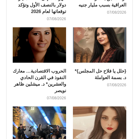
العراقية بسبب مليار جنيه
دولار بالنصف الأول وتؤكد
توقعاتها لعام 2026
07/08/2026
07/08/2026
{حلل يا فلاح حل المجلس}*
الحروب الاقتصادية… معارك
د. بسمة العواملة
النفوذ في القرن الحادي
والعشرين* د. ميشلين ظاهر
07/08/2026
نويصر
07/08/2026