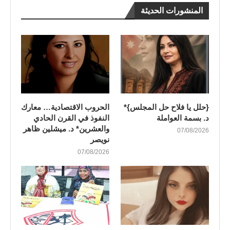
المنشورات الحديثة
{حلل يا فلاح حل المجلس}*
الحروب الاقتصادية… معارك
د. بسمة العواملة
النفوذ في القرن الحادي
والعشرين* د. ميشلين ظاهر
07/08/2026
نويصر
07/08/2026