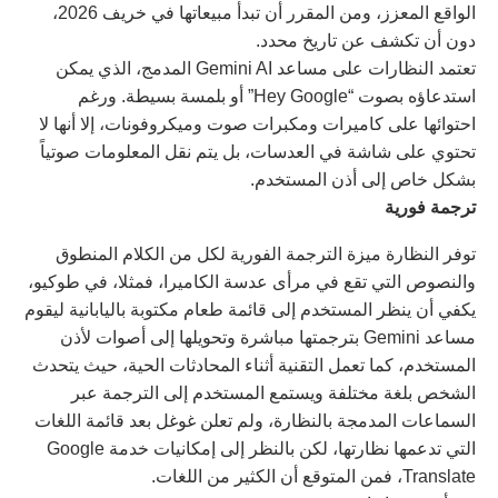
الواقع المعزز، ومن المقرر أن تبدأ مبيعاتها في خريف 2026،
دون أن تكشف عن تاريخ محدد.
تعتمد النظارات على مساعد Gemini AI المدمج، الذي يمكن
استدعاؤه بصوت “Hey Google” أو بلمسة بسيطة. ورغم
احتوائها على كاميرات ومكبرات صوت وميكروفونات، إلا أنها لا
تحتوي على شاشة في العدسات، بل يتم نقل المعلومات صوتياً
بشكل خاص إلى أذن المستخدم.
ترجمة فورية
توفر النظارة ميزة الترجمة الفورية لكل من الكلام المنطوق
والنصوص التي تقع في مرأى عدسة الكاميرا، فمثلا، في طوكيو،
يكفي أن ينظر المستخدم إلى قائمة طعام مكتوبة باليابانية ليقوم
مساعد Gemini بترجمتها مباشرة وتحويلها إلى أصوات لأذن
المستخدم، كما تعمل التقنية أثناء المحادثات الحية، حيث يتحدث
الشخص بلغة مختلفة ويستمع المستخدم إلى الترجمة عبر
السماعات المدمجة بالنظارة، ولم تعلن غوغل بعد قائمة اللغات
التي تدعمها نظارتها، لكن بالنظر إلى إمكانيات خدمة Google
Translate، فمن المتوقع أن الكثير من اللغات.