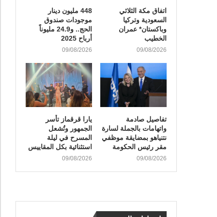
اتفاق مكة الثلاثي
448 مليون دينار
السعودية وتركيا
موجودات صندوق
وباكستان* عمران
الحج.. و24.9 مليوناً
الخطيب
أرباح 2025
09/08/2026
09/08/2026
تفاصيل صادمة
يارا قرقماز تأسر
واتهامات بالجملة لسارة
الجمهور وتُشعل
نتنياهو بمضايقة موظفي
المسرح في ليلة
مقر رئيس الحكومة
استثنائية بكل المقاييس
09/08/2026
09/08/2026