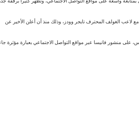
، البالغة من العمر 19 عاماً، التي تحظى بمتابعة واسعة على مواقع التواصل الاجتماعي، وتظهر كثيراً برفقة جد
مع لاعب الغولف المحترف تايجر وودز، وذلك منذ أن أعلن الأخير عن
ئيس، على منشور فانيسا عبر مواقع التواصل الاجتماعي بعبارة مؤثرة جاء