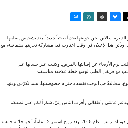
د ترمب الابن، عن خوضها تحدياً صحياً جديداً، بعد تشخيص إصابتها
ا. ويأتي هذا الإعلان في وقت اختارت فيه مشاركة تجربتها بشفافية، مع
ت يوم الأربعاء عن إصابتها بالمرض. وكتبت عبر حسابها على
 كثب مع فريقي الطبي لوضع خطة علاجية مناسبة».
 مطالبةً في الوقت نفسه باحترام خصوصيتها، بينما تكرّس وقتها
دعم عائلتي وأطفالي وأقرب الناس إليّ. شكراً لكم على لطفكم
وكانت فانيسا قد انفصلت عن دونالد جونيور، نجل الرئيس الأميركي دونالد ترمب، عام 2018، بعد زواج استمر 12 عاماً، أنجبا خلاله خمسة