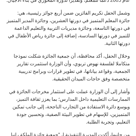
عام 2005 دعما للمعلم، وتقديرا لدوره المحوري في بناء الأجيال.
وشمل الحفل تكريم الفائزين ضمن أربع جوائز رئيسية، هي:
جائزة المعلم المتميز في دورتها العشرين، وجائزة المدير المتميز
في دورتها التاسعة، وجائزة مديريات التربية والتعليم الداعمة
للتميز في دورتها السادسة، إضافة إلى جائزة رياض الأطفال في
دورتها الثانية.
وخلال الحفل، أكد محافظة، أن جمعية الجائزة شكلت نموذجا
متكاملا لفلسفة نهوض تربوي، وأن الوزارة استثمرت تقارير
الجمعية، وقواعد بياناتها، في تطوير قرارات وبرامج تدريبية
متخصصة وفق حاجات الميدان الحقيقية.
وأشار إلى أن الوزارة عملت على استثمار مخرجات الجائزة في
الممارسات التعليمية داخل المدارس؛ بما يعزز ثقافة التميز،
ويوسع دائرة الاستفادة من التجارب الناجحة، إلى جانب تمكين
المتميزين، للإسهام في تطوير البيئة الصفية، وتحسين جودة
التعليم، وتجربة الطلبة.
من جانبها، أكدت المديرة التنفيذية لـ “جمعية جائزة الملكة رانيا