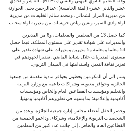
وفئة التعليم الثانوي المهني والتقني (BTEC)– العاشر والحادي
عشر والثاني عشر- (الفئة الخامسة): عبدالرحمن يحيى الجوارنة
من مديرية المزار الشمالي، ومحمد سالم الخليفات من مديرية
لواء وادي السير، ونفين رياض خريسات من مديرية لواء سحاب.
كما حصل 13 من المعلمين والمعلمات، و6 من المديرين
والمديرات على شهادة تقدير على مستوى المملكة، فيما حصل
53 معلما ومعلمة و5 مديرين ومديرات على شهادة تقدير على
مستوى المديريات خلال شباط الماضي، تقديرا لجهودهم في
تعزيز ثقافة التميز، واستدامتها في الميدان التربوي.
يشار إلى أن المكرمين يحظون بحوافز مادية مقدمة من جمعية
الجائزة، وحوافز معنوية، وشراكات داعمة مع وزارة التربية
والتعليم ومؤسسات القطاعين العام والخاص ومؤسسات
أكاديمية وإعلامية؛ بما يسهم في تطويرهم أكاديميا ومهنيا.
وحضر الحفل أعضاء مجلس إدارة جمعية الجائزة، وعدد من
الشخصيات التربوية والإعلامية، وشركاء، وداعمو الجمعية من
القطاعين العام والخاص، إلى جانب عدد كبير من المعلمين