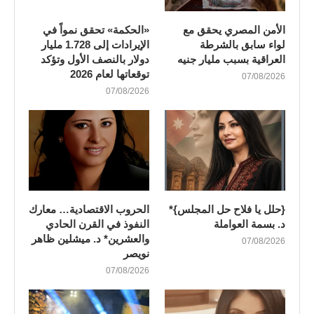
الأمن المصري يحقق مع
«الحكمة» تحقق نمواً في
لواء سابق بالشرطة
الإيرادات إلى 1.728 مليار
العراقية بسبب مليار جنيه
دولار بالنصف الأول وتؤكد
توقعاتها لعام 2026
07/08/2026
07/08/2026
{حلل يا فلاح حل المجلس}*
الحروب الاقتصادية… معارك
د. بسمة العواملة
النفوذ في القرن الحادي
والعشرين* د. ميشلين ظاهر
07/08/2026
نويصر
07/08/2026