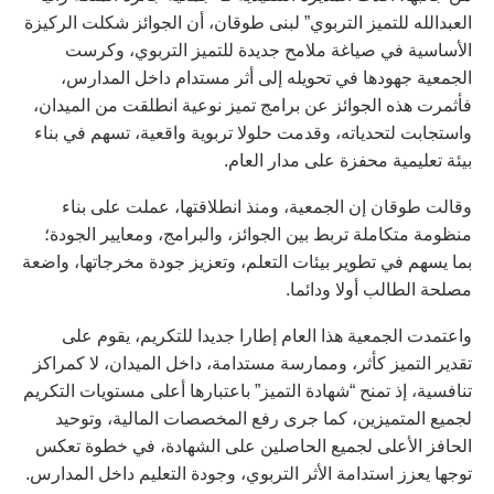
العبدالله للتميز التربوي” لبنى طوقان، أن الجوائز شكلت الركيزة
الأساسية في صياغة ملامح جديدة للتميز التربوي، وكرست
الجمعية جهودها في تحويله إلى أثر مستدام داخل المدارس،
فأثمرت هذه الجوائز عن برامج تميز نوعية انطلقت من الميدان،
واستجابت لتحدياته، وقدمت حلولا تربوية واقعية، تسهم في بناء
بيئة تعليمية محفزة على مدار العام.
وقالت طوقان إن الجمعية، ومنذ انطلاقتها، عملت على بناء
منظومة متكاملة تربط بين الجوائز، والبرامج، ومعايير الجودة؛
بما يسهم في تطوير بيئات التعلم، وتعزيز جودة مخرجاتها، واضعة
مصلحة الطالب أولا ودائما.
واعتمدت الجمعية هذا العام إطارا جديدا للتكريم، يقوم على
تقدير التميز كأثر، وممارسة مستدامة، داخل الميدان، لا كمراكز
تنافسية، إذ تمنح “شهادة التميز” باعتبارها أعلى مستويات التكريم
لجميع المتميزين، كما جرى رفع المخصصات المالية، وتوحيد
الحافز الأعلى لجميع الحاصلين على الشهادة، في خطوة تعكس
توجها يعزز استدامة الأثر التربوي، وجودة التعليم داخل المدارس.