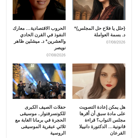
{حلل يا فلاح حل المجلس}*
الحروب الاقتصادية… معارك
د. بسمة العواملة
النفوذ في القرن الحادي
والعشرين* د. ميشلين ظاهر
07/08/2026
نويصر
07/08/2026
هل يمكن إعادة التصويت
​حفلات الصيف الكبرى
على مادة سبق أن أقرها
للكونسرفتوار.. موسيقى
مجلس النواب؟ قراءة
الحجرة في برمانا الغابة مع
قانونية… الدكتورة دانييلا
ثلاثي عبقرية الموسيقى
القرعان
الروسية