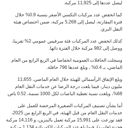
ليصل عددها إلى 11,925 مركبة.
كما انخفض عدد مركبات التكسي الأصفر بنسبة 0.9% خلال
فترة المقارنة، ليصل إلى 5,268 مركبة، ضمن اختصاص هيئة
النقل البري.
كذلك انخفض عدد المركبات فئة سرفيس عمومي 2% تقريبا،
ووصل إلى 982 مركبة خلال الفترة ذاتها.
وسجلت الحافلات العمومية انخفاضا في الربع الرابع من العام
الماضي، بـ 0.4% ، وبلغ عددها 796 حافلة.
وبلغ الإنفاق الرأسمالي للهيئة خلال العام الماضي، 11,655
مليون دينار، فيما بلغت درجة الرضا عن خدمات النقل العام
68%، وبلغت نسبة تغطية الباصات لكل 1000 نسمة، 0.52 باص.
أما بشأن تصنيف المركبات الصغيرة المرخصة للعمل على
خدمات النقل العام من قبل الهيئة، في الربع الرابع من 2025،
فقد توزعت على 15,991 مركبة تعمل بالبنزين، و 14,116 مركبة
هجينة (هايبرد)، فيما بلغ عدد المركبات الكهربائية 1,134 مركبة.