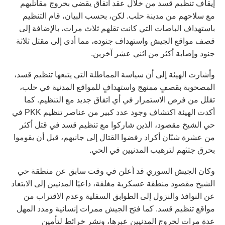
إيقاف تنظيم قسد من خلال عقد اتفاق يقضي بخروج مقاتليهم
مع سلاحهم من مدينة حلب. لكن، بحسب البيان، قام التنظيم
باستهداف الباصات التي كانت تقلهم ثلاث مرات، بالإضافة إلى
قصف مواقع الجيش واستهداف جنوده، مما أدى إلى مقتل ثلاثة
جنود وإصابة أكثر من اثني عشر آخرين.
وأشارت الهيئة إلى أن سياسة المماطلة التي يتبعها تنظيم قسد،
المصحوبة بقصفٍ ممنهج واستهدافٍ للمواقع المدنية في حلب،
تقلل من فرص الاستمرار في أي اتفاق جديد مع التنظيم. كما
أكدت الهيئة اكتشاف وجود عدد كبير من عناصر تنظيم PKK في
حي الشيخ مقصود، الذين شاركوا مع تنظيم قسد في قتل أكثر
من عشرة شبّان أكراد رفضوا القتال إلى جانبهم، قبل أن يقوموا
بحرق جثثهم لترهيب المدنيين في الحي.
وكان الجيش السوري قد أعلن في وقت سابق عن منطقة حي
الشيخ مقصود منطقة عسكرية مغلقة، داعيًا المدنيين إلى الابتعاد
عن النوافذ والنزول إلى الطوابق السفلية وعدم الاقتراب من
مواقع تنظيم قسد. كما فتح الجيش ممرات إنسانية ومدد المهل
عدة مرات لخروج المدنيين عبرها، ونشر خرائط لتأمين