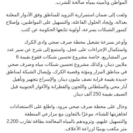
المواطن وتأمينه بمياه صالحة للشرب.
ولفت إلى ضمان استمرارية التزويد للمناطق وفق الأدوار المعلنة
بعدالة، وإيجاد الحلول الفاعلة، والتسهيل على المواطنين، وإصلاح
كسور الشبكات بسرعة، أولوية تتابعها الحكومة عن كثب.
وأوعز بسرعة تشغيل محطة صرف صحي وادي الكرك
واستكمال الإجراءات على عجل، واستمع إلى شرح عن سير عدد
من المشاريع، خاصة مشروع تحسين شبكات فقوع بقيمة 6
ملايين دينار، وكذلك مشروع تحسين شبكات مياه وصرف صحي
في مناطق المزار ومؤتة وقصبة الكرك، وإيصال الشبكة لمناطق
جديدة بقيمة قرابة نصف مليون دينار، والإسراع بتجهيز وتأهيل
آبار محي والسلطاني واللجون والقطرانة والأغوار الجنوبية قبل
الصيف بقيمة 250 ألف دينار.
وجال على محطة صرف صحي مرود، واطلع على الاستعدادات
لجاهزيتها للشتاء، موعزًا بالتعاون مع مزارعي المنطقة
والتسهيل عليهم، وتزويدهم بالمياه المعالجة بطاقة تقارب 2,200
متر مكعب يوميًا لزراعة الأعلاف.