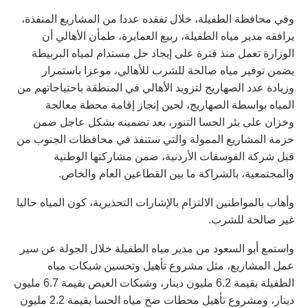
وفي محافظة الطفيلة، خلال تفقده عددا من المشاريع المنفذة،
يرافقه مدير مياه الطفيلة، ربيع العمايرة، طمأن الأهالي أن
الوزارة تعمل منذ فترة على إيجاد حل مستدام لمياه البربيطة
يضمن توفير مياه صالحة للشرب للأهالي، موعزا باستمرار
وزيادة عدد الصهاريج لتزويد الأهالي في المنطقة باحتياجاتهم من
المياه بواسطة الصهاريج، لحين إنجاز إقامة محطة معالجة
وخزان على بئر الحسا التنور، بعد تضمينه بشكل عاجل ضمن
حزمة المشاريع الممولة والتي ستنفذ في محافظات الجنوب من
قبل شركة الفوسفات الأردنية، ضمن مشاركتها الوطنية
والمجتمعية، بالشراكة ما بين القطاعين العام والخاص.
وأهاب بالمواطنين الالتزام بالإشارات التحذيرية، كون المياه حاليا
غير صالحة للشرب.
واستمع أبو السعود من مدير مياه الطفيلة خلال الجولة عن سير
عمل المشاريع، مثل مشروع تأهيل وتحسين شبكات مياه
الطفيلة بقيمة 6.2 مليون دينار، وشبكات العيص بقيمة 6.7 مليون
دينار، ومشروع تأهيل محطات ضخ مياه الحسا بقيمة 2.2 مليون