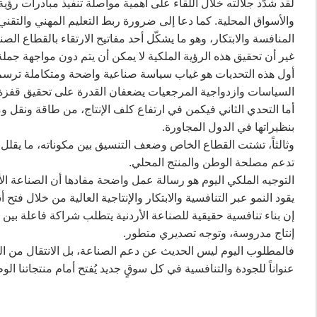
لقد شدّد جلالته خلال اللقاء على أهمية مواصلة تنفيذ مبادرات رؤي
والأسواق المحلية. كما دعا إلى ضرورة ربط التعليم المهني والتق
المنافسة والابتكار، وهو ما يشكّل أحد مفاتيح الارتقاء بالقطاع ا
غير أن تحقيق هذه الرؤية الملكية لا يمكن أن يتم دون مواجهة جمل
أول هذه التحديات هو غياب سياسة صناعية واضحة ومتكاملة ترسم م
السياسات وازدواجية المرجعيات يضعفان القدرة على تحقيق قفزة 
أما التحدي الثاني فيكمن في ارتفاع كلف الإنتاج، من طاقة ونقل و
بنظيراتها في الدول المجاورة.
وثالثاً، تشتت القطاع الخاص وضعف التنسيق بين مكوناته، ما يقل
تدعم مصلحة الوطن والمنتج المحلي.
التوجيه الملكي اليوم هو رسالة عمل واضحة مفادها أن الصناعة ا
يقود النمو عبر التنافسية والابتكار والإنتاجية العالية من خلال فتح 
إن بناء تنافسية حقيقية للصناعة الأردنية يتطلب شراكة فاعلة ب
إنتاج مدروسة، وتوجه تصديري متطور.
فالمطلوب اليوم ليس الحديث عن دعم الصناعة، بل الانتقال من الق
عنواناً للجودة والتنافسية في كل سوقٍ جديد يُفتح أمام منتجاتنا الوط