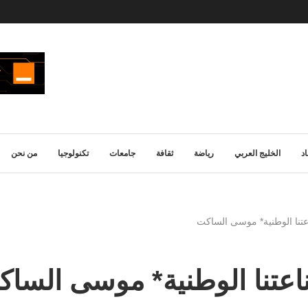
د
الخليج العربي
رياضة
ثقافة
جامعات
تكنولوجيا
من نحن
عتنا الوطنية* موسى الساكت
اعتنا الوطنية* موسى السا