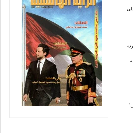
على
نة
ة
ن”