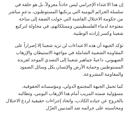
إن هذا الاعتداء الإجرامي ليس حادثاً معزولاً، بل هو حلقة في
سلسلة الجرائم اليومية التي يرتكبها المستوطنون، بدعمٍ مباشر
من حكومة الاحتلال الفاشية التي حولت الضفة إلى ساحة
مفتوحة لدماء الفلسطينيين وممتلكاتهم، في محاولة لتركيع
شعبنا وكسر إرادته الوطنية.
تؤكد الجبهة أن هذه الاعتداءات لن تزيد شعبنا إلا إصراراً على
المقاومة الشعبية الشاملة في مواجهة الاستيطان والإرهاب
الصهيوني، داعيةً جماهير شعبنا إلى التصدي الموحد لعربدة
المستوطنين وحماية الأرض والإنسان بكل وسائل الصمود
والمقاومة المشروعة.
كما تحمل الجبهة المجتمع الدولي، ومؤسساته الحقوقية،
مسؤولية صمته المريب أمام هذا الإرهاب اليومي، وتطالبه
بالخروج عن حياده الكاذب، واتخاذ إجراءات حقيقية لردع الاحتلال
ومحاسبته على جرائمه ضد المدنيين العزّل