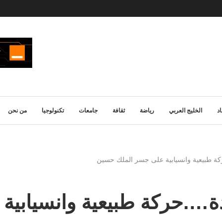
د
الخليج العربي
رياضة
ثقافة
جامعات
تكنولوجيا
من نحن
كة طبيعية وانسيابية على جسر الملك حسين
دة….حركة طبيعية وانسيابي