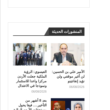
المنشورات الحديثة
الأمير علي بن الحسين:
العيسوي: الرؤية
لن أغير موقفي ولن
الملكية جعلت الأردن
نؤيد إنفانتينو
مركزا واعدا للاستثمار
ونموذجا في الاعتدال
06/08/2026
06/08/2026
بعد 8 أشهر من
التأخير…. فيفا يحول
مستحقات الأردن المالية