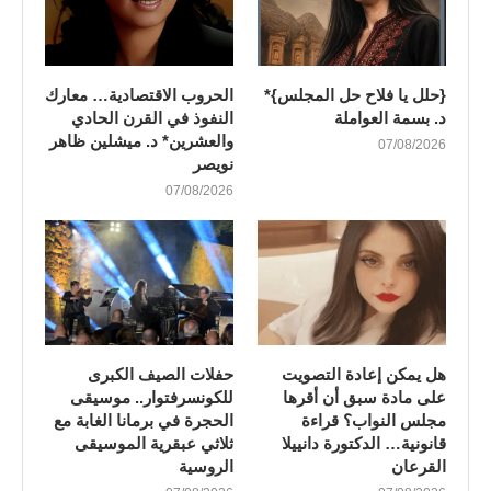
{حلل يا فلاح حل المجلس}*
الحروب الاقتصادية… معارك
د. بسمة العواملة
النفوذ في القرن الحادي
والعشرين* د. ميشلين ظاهر
07/08/2026
نويصر
07/08/2026
هل يمكن إعادة التصويت
​حفلات الصيف الكبرى
على مادة سبق أن أقرها
للكونسرفتوار.. موسيقى
مجلس النواب؟ قراءة
الحجرة في برمانا الغابة مع
قانونية… الدكتورة دانييلا
ثلاثي عبقرية الموسيقى
القرعان
الروسية