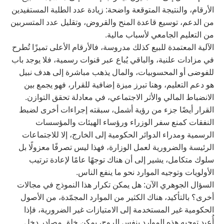
الأرقام، والنتيجة المتوقعة واضحة: زيادة عدد الطلبة المستفيدين
من الدعم، توسيع قاعدة المنح والقروض، وتقليل عدد المتسربين
من التعليم الجامعي لأسباب مالية.
الآلية المعتمدة للبيع كذلك مدروسة، فالأرقام الأعلى تميزًا تُطرح
في مزادات علنية، والباقي يُباع عبر قنوات رسمية، فلا يوجد باب
للفوضى أو المحسوبيات، والمال يذهب مباشرة إلى هدف نبيل
هو دعم التعليم، وهنا تبرز ميزة إضافية للقرار، فهو يجمع بين
الانضباط المالي والأثر الاجتماعي، في معادلة تحقق التوازن.
القرار أيضًا جزء من رؤية أشمل، سبقته إجراءات أخرى لضبط
النفقات كمنع سفر الوزراء ورؤساء الهيئات والمؤسسات
الرسمية ومدراء الدوائر الحكومية إلى الخارج، إلا للاجتماعات
الرئيسة والضرورية لعمل الوزارة، فهذا ليس تصرفًا معزولًا بل
سلوك متكامل، يشير إلى أن هناك توجهًا عامًا لإعادة ترتيب
الأولويات وتوجيه الموارد نحو ما ينفع الناس.
السؤال الجوهري الآن: هل يمكن تكرار هذا النموذج في مجالات
أخرى؟ بالتأكيد، هناك الكثير من الموارد المجمّدة، من الأصول
الحكومية غير المستخدمة إلى الامتيازات غير الضرورية، فإذا
أُعيد توجيه هذه الموارد بنفس الروح، يمكن خلق مصادر دخل