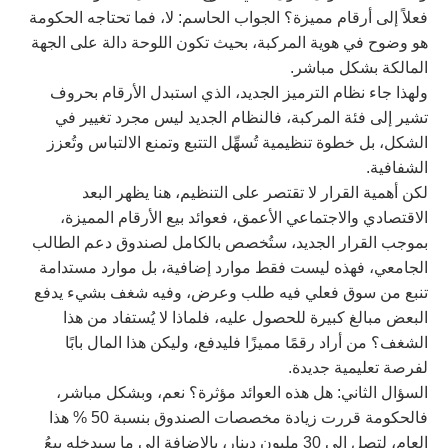
فعلاً إلى أرقام مميزة؟ الجواب الحاسم: لا، فما تحتاجه الحكومة
هو وضوح في هوية المركبة، بحيث تكون اللوحة دالة على الجهة
المالكة بشكل مباشر.
ولهذا جاء نظام الترميز الجديد، الذي استبدل الأرقام بحروف
تشير إلى فئة المركبة، فالنظام الجديد ليس مجرد تغيير في
الشكل، بل خطوة تنظيمية تُسهِّل التتبع وتمنع الالتباس وتُعزز
الشفافية.
لكن أهمية القرار لا تقتصر على التنظيم، هنا يظهر البعد
الاقتصادي والاجتماعي الأعمق، فعوائد بيع الأرقام المميزة،
بموجب القرار الجديد، ستُخصص بالكامل لصندوق دعم الطالب
الجامعي، فهذه ليست فقط موارد إضافية، بل موارد مستدامة
تنبع من سوق فعلي فيه طلب وعرض، وفيه شغف بشيء يدفع
البعض مبالغ كبيرة للحصول عليه، فلماذا لا يُستفاد من هذا
الشغف؟ من أراد رقمًا مميزًا فليدفع، وليكن هذا المال بابًا
لفرصة تعليمية جديدة.
السؤال الثاني: هل هذه العوائد مؤثرة؟ نعم، وبشكل مباشر،
فالحكومة قررت زيادة مخصصات الصندوق بنسبة 50 % هذا
العام، لتصل إلى 30 مليون دينار، بالإضافة إلى ما سيدخله بيعُ