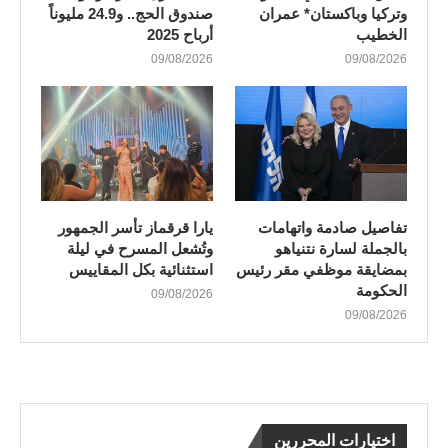
وتركيا وباكستان* عمران
صندوق الحج.. و24.9 مليوناً
الخطيب
أرباح 2025
09/08/2026
09/08/2026
تفاصيل صادمة واتهامات
يارا قرقماز تأسر الجمهور
بالجملة لسارة نتنياهو
وتُشعل المسرح في ليلة
بمضايقة موظفي مقر رئيس
استثنائية بكل المقاييس
الحكومة
09/08/2026
09/08/2026
اختيارات المحررين