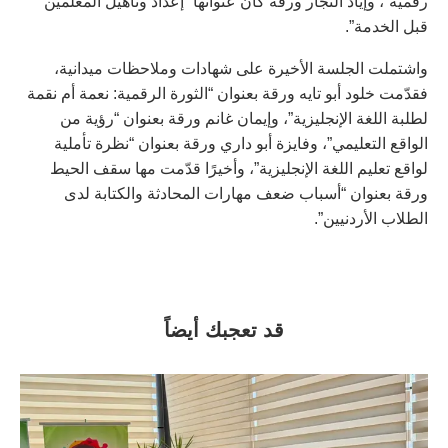
رقمية”، وإياد النجار ورقة كان عنوانها “إعداد وتأهيل المعلمين
قبل الخدمة”.
واشتملت الجلسة الأخيرة على شهادات وملاحظات ميدانية،
فقدّمت خلود أبو تايه ورقة بعنوان “الثورة الرقمية: نعمة أم نقمة
لطلبة اللغة الإنجليزية”، وإيمان غانم ورقة بعنوان “رؤية من
الواقع التعليمي”، وفايزة أبو داري ورقة بعنوان “نظرة تأملية
لواقع تعليم اللغة الإنجليزية”، وأخيرًا قدّمت مها سقف الحيط
ورقة بعنوان “أسباب ضعف مهارات المحادثة والكتابة لدى
الطلاب الأردنيين”.
قد تعجبك أيضاً