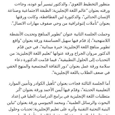
منظور التخطيط اللغوي”، والدكتور تيسير أبو عوده، وجاءت
ورقته بعنوان “عالم اللغة الإنجليزية: الطبقة الاجتماعية وصناعة
الإنسان الحداثي”، والدكتورة لين الفطافطة، وكانت ورقتها
بعنوان “تأملات إثنوغرافية من وحي صفوف مهارات الاتصال”.
وحملت الجلسة الثانية عنوان “تطوير المناهج وتحديث الأنشطة
اللامنهجية”، إذ قدّم فيها سهيل العساسفة ورقة بعنوان “واقع
تطوير مناهج اللغة الإنجليزية: خبرة ميدانية”، في حين قدّم
الدكتور مروان الجراح ورقة عنوانها “تعليم اللغة الإنجليزية: من
التحديات إلى الحلول التطبيقية”، فيما قدّمت الدكتورة دعاء
سلامة ورقة عمل بعنوان “دور الثقافة المجتمعية والمنهج الخفي
في ضعف الطلاب باللغة الإنجليزية”.
أما الجلسة الثالثة فجاءت بعنوان “تأهيل الكوادر وتأمين الموارد
التعليمية الحديثة”، وقدّم فيها أيمن الأحمد ورقة بعنوان “أثر
متطلبات اللغة الإنجليزية في برامج الدراسات العليا في إعداد
البحوث والرسائل العلمية”، ومحمد الجيوسي ورقة بعنوان “تباين
البنية التحتية التقنية وأثره على تعليم الإنجليزية: تحديات وحلول