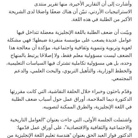
وأشارت إلى أن التقارير الأخيرة، منها تقرير منتدى
الاستراتيجيات الأردني، تبيّن أن هناك ضعفًا واضحًا لدى الشريحة
الأكبر من الطلبة في هذه اللغة.
وبيّنت أن ضعف الطلبة باللغة الإنجليزية معضلة تتداخل فيها
عوامل عديدة يصعب على مؤسسة منفردة ضبطها؛ فهي مشكلة
لغوية وتربوية وتنموية وثقافية واجتماعية، مؤكدة أن معالجة هذا
الضعف ليست مسؤولية معلم فقط، ولا إصلاحًا يرتبط بالمنهاج
وحده، بل هي مسؤولية تكاملية تشترك فيها السياسات التعليمية،
والخطط الوزارية، والتأهيل التربوي، والبحث العلمي، والدعم
المجتمعي.
وقدّم باحثون وخبراء خلال الحلقة النقاشية، التي كانت مقررتها
الدكتورة ديما الملاحمة، أوراق عمل حول أسباب ضعف الطلبة
في اللغة الإنجليزية، والطرق الممكنة لتصويبه.
واشتملت الجلسة الأولى، التي جاءت بعنوان “العوامل التاريخية
والاجتماعية والثقافية والاقتصادية”، على أوراق عمل قدّمها:
الدكتور فواز العبد الحق بعنوان “هندسة تعليم اللغة الإنجليزية من