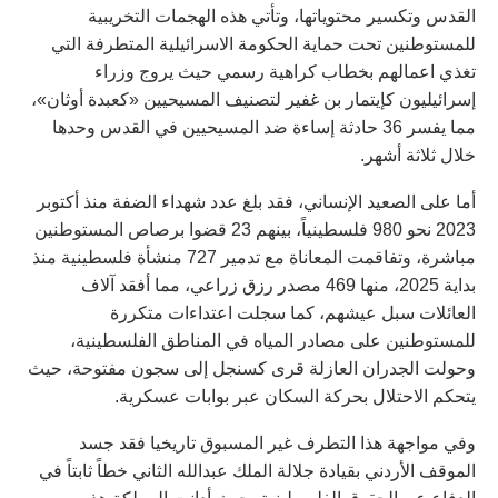
القدس وتكسير محتوياتها، وتأتي هذه الهجمات التخريبية
للمستوطنين تحت حماية الحكومة الاسرائيلية المتطرفة التي
تغذي اعمالهم بخطاب كراهية رسمي حيث يروج وزراء
إسرائيليون كإيتمار بن غفير لتصنيف المسيحيين «كعبدة أوثان»،
مما يفسر 36 حادثة إساءة ضد المسيحيين في القدس وحدها
خلال ثلاثة أشهر.
أما على الصعيد الإنساني، فقد بلغ عدد شهداء الضفة منذ أكتوبر
2023 نحو 980 فلسطينياً، بينهم 23 قضوا برصاص المستوطنين
مباشرة، وتفاقمت المعاناة مع تدمير 727 منشأة فلسطينية منذ
بداية 2025، منها 469 مصدر رزق زراعي، مما أفقد آلاف
العائلات سبل عيشهم، كما سجلت اعتداءات متكررة
للمستوطنين على مصادر المياه في المناطق الفلسطينية،
وحولت الجدران العازلة قرى كسنجل إلى سجون مفتوحة، حيث
يتحكم الاحتلال بحركة السكان عبر بوابات عسكرية.
وفي مواجهة هذا التطرف غير المسبوق تاريخيا فقد جسد
الموقف الأردني بقيادة جلالة الملك عبدالله الثاني خطاً ثابتاً في