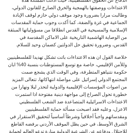
الدفاع عن الحقوق الفلسطينية، حيث أدانت المملكة هذه
الاعتداءات ووصفتها بالهمجية والخرق الصارخ للقانون الدولي،
وطالبت مرارا بضرورة وجود موقف دولي حازم لوقف الإبادة
الجماعية في غزة والضفة، كما أكدت وجوب حماية المقدسات
الإسلامية والمسيحية في القدس انطلاقا من مسؤولياتها المبثقة
من الوصاية الهاشمية التاريخية على الاماكن المقدسة في
القدس، وضرورة تحقيق حل الدولتين كضمان وحيد للسلام.
خلاصة القول ان هذه الاعتداءات باتت تشكل تهديدا للفلسطينيين
وللأمن الإقليمي، خاصة مع توسع المستوطنات بنسبة 40% ابان
حكومة نتنياهو المتطرفة، وفي الوقت الذي يشجع صمت
المجتمع الدولي إسرائيل على مواصلة انتهاكاتها، تتعالى المزيد
من اصوات المؤسسات الإقليمية والدولية لتحذر ليلا ونهارا من
خطورة تحول الصراع إلى مواجهة دينية مفتوحة اذا استمرت
الاعتداءات الاسرائيلية المتصاعدة ضد الشعب الفلسطيني
الاعزل، وعليه فقد اصبحت مسألة حماية الفلسطينيين
ومقدساتهم واجباً أخلاقياً وشرطاً أساسياً لتحقيق الاستقرار في
الشرق الأوسط، في حين يظل الموقف الأردني برفضه القاطع
للاحتلال ودفاعه عن الشرعية الدولية منارة تدعو العالم لحماية