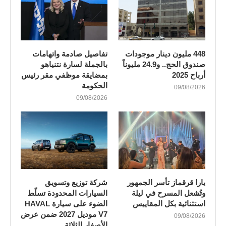
448 مليون دينار موجودات
تفاصيل صادمة واتهامات
صندوق الحج.. و24.9 مليوناً
بالجملة لسارة نتنياهو
أرباح 2025
بمضايقة موظفي مقر رئيس
الحكومة
09/08/2026
09/08/2026
يارا قرقماز تأسر الجمهور
شركة توزيع وتسويق
وتُشعل المسرح في ليلة
السيارات المحدودة تسلّط
استثنائية بكل المقاييس
الضوء على سيارة HAVAL
V7 موديل 2027 ضمن عرض
09/08/2026
الأصفار الثلاثة