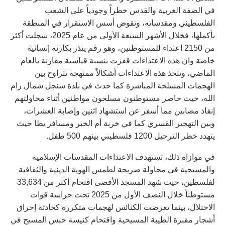
في الضفة الغربية والقدس خطراً وجودياً على الشعب
الفلسطيني ومقدساته، وتقوض أسس الاستقرار في المنطقة
بأكملها، فخلال الأشهر السبعة الأولى من عام 2025، سجلت أكثر
من 2150 اعتداء للمستوطنين، وهو رقم ينذر بكارثة إنسانية
خاصة وان هذه الاعتداءات قفزت بنسبة قياسية مقارنة بالعام
الماضي، وتتخذ هذه الاعتداءات أشكالاً ممنهجة تتراوح بين
الهجمات المسلحة المباشرة كما حدث في بلدة سنجل شمال رام
الله، حيث حاصر مستوطنون مسلحون مواطنين أثناء محاولتهم
إنقاذ مصابين مما أسفر عن استشهاد اثنين وإصابة العشرات،
وبين التهجير القسري كما في خربة أم الخير ومسافر يطا حيث
يتهدد خطر الترحيل 1200 فلسطيني بينهم 500 طفل.
في موازاة ذلك، تستهدف الاعتداءات المقدسات الإسلامية
والمسيحية في محاولة صريحة لطمس الهوية الدينية والثقافية
لفلسطين، حيث شهد المسجد الأقصى اقتحام أكثر من 33,634
مستوطناً خلال النصف الأول من 2025 تحت حراسة قوات
الاحتلال، بينما تعرضت الكنائس لهجمات متكررة كحادثة إحراق
أشجار مقبرة الطيبة المسيحية واقتحام كنيسة حبس المسيح في