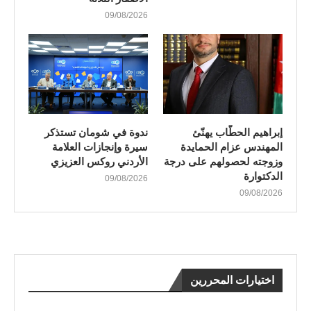
09/08/2026
إبراهيم الحطّاب يهنّئ
ندوة في شومان تستذكر
المهندس عزام الحمايدة
سيرة وإنجازات العلامة
وزوجته لحصولهم على درجة
الأردني روكس العزيزي
الدكتوارة
09/08/2026
09/08/2026
اختيارات المحررين