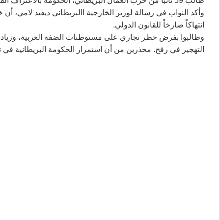
طالب 59 نائباً من حزب العمال البريطاني، الحكومة بالاعتراف الفوري بدولة فلسطينية.
وأكد النواب في رسالة لوزير الخارجية االبريطاني ديفيد لامي، أن 
انتهاكاً صارخاً للقانون الدولي.
وطالبوا بفرض حظر تجاري على مستوطنات الضفة الغربية، وزيادة 
التهجير في رفح. محذرين من أن استمرار الحكومة البريطانية في تأ