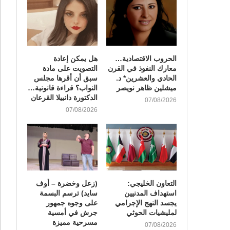
الحروب الاقتصادية…
هل يمكن إعادة
معارك النفوذ في القرن
التصويت على مادة
الحادي والعشرين* د.
سبق أن أقرها مجلس
ميشلين ظاهر نويصر
النواب؟ قراءة قانونية…
الدكتورة دانييلا القرعان
07/08/2026
07/08/2026
التعاون الخليجي:
(زعل وخضرة – أوف
استهداف المدنيين
سايد) ترسم البسمة
يجسد النهج الإجرامي
على وجوه جمهور
لمليشيات الحوثي
جرش في أمسية
مسرحية مميزة
07/08/2026