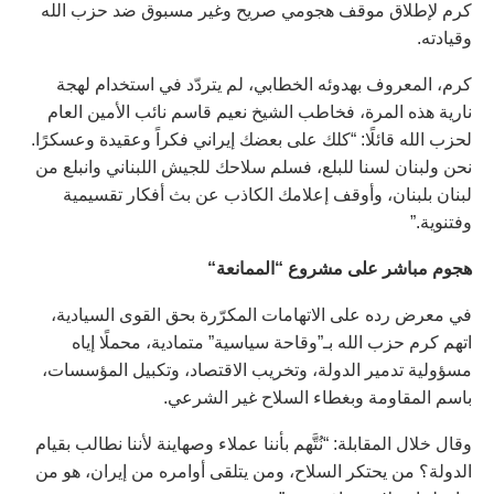
كرم لإطلاق موقف هجومي صريح وغير مسبوق ضد حزب الله
وقيادته.
كرم، المعروف بهدوئه الخطابي، لم يتردّد في استخدام لهجة
نارية هذه المرة، فخاطب الشيخ نعيم قاسم نائب الأمين العام
لحزب الله قائلًا: “كلك على بعضك إيراني فكراً وعقيدة وعسكرًا.
نحن ولبنان لسنا للبلع، فسلم سلاحك للجيش اللبناني وانبلع من
لبنان بلبنان، وأوقف إعلامك الكاذب عن بث أفكار تقسيمية
وفتنوية.”
هجوم
مباشر
على
مشروع
“
الممانعة
“
في معرض رده على الاتهامات المكرّرة بحق القوى السيادية،
اتهم كرم حزب الله بـ”وقاحة سياسية” متمادية، محملًا إياه
مسؤولية تدمير الدولة، وتخريب الاقتصاد، وتكبيل المؤسسات،
باسم المقاومة وبغطاء السلاح غير الشرعي.
وقال خلال المقابلة: “نُتَّهم بأننا عملاء وصهاينة لأننا نطالب بقيام
الدولة؟ من يحتكر السلاح، ومن يتلقى أوامره من إيران، هو من