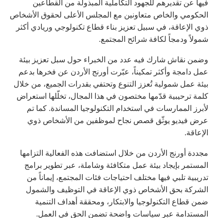
فيها عن تقديرهم للجهود التكاملية المبذولة من القطاعين
الحكومي والخاص متعاونين مع المجلس الأعلى لحقوق الأشخاص
ذوي الإعاقة، في سبيل تعزيز بناء قطاع تكنولوجي وريادي أكثر
شمولاً ودمجاً لكافة شرائح المجتمع.
وضمن نقاش شارك فيه عدد من الخبراء حول سبل تعزيز بيئة
عمل دامجة وأكثر تمكيناً، عبّرت أورنج الأردن عن فخرها بدعم
بيئة عمل شمولية تُعزز التنوع وتحتفي بقدرات الجميع، من خلال
كلمة ترحيبية قدّمها مختصون في هذا المجال، تخلّلها استعراض
لأبرز الممارسات في استخدام التكنولوجيا المساندة. كما تم
عرض فيديو يوثّق قصص نجاح لموظفين من الأشخاص ذوي
الإعاقة.
مجددة أورنج الأردن من خلال استضافت هذه الفعالية التزامها
المستمر بإيجاد بيئة عمل متكافئة وشاملة، عبر تطوير برامج
تدريبية تلبي فيها مختلف احتياجات فئات المجتمع، إيماناً من
الشركة بحق الأشخاص ذوي الإعاقة في التوظيف والشمول
ضمن قطاع التكنولوجيا والابتكار، ومحققة أهداف التنمية
المستدامة عبر سياسات واضحة تضمن الحق في العمل.