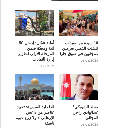
19 سيدة من سيدات
أمانة عمّان: إدخال 50
المثلث الذهبي يعرضن
آلية ومعدّة ضمن
منتجاتهن في سوق جارا
المرحلة الأولى لتطوير
إدارة النفايات
08/08/2026
08/08/2026
مخلد الشوبكي*
الداخلية السورية: تحييد
عبدالهادي راجي
عناصر من داعش
المجالي
الإرهابي حاولا زرع عبوة
ناسفة
08/08/2026