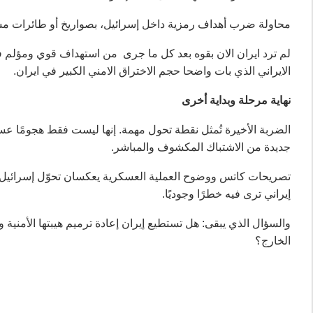
محاولة ضرب أهداف رمزية داخل إسرائيل، بصواريخ أو طائرات مسيّر
لم ترد ايران الان بقوه بعد كل ما جرى من استهداف قوي ومؤلم فا
الايراني الذي بات واضحا حجم الاختراق الامني الكبير في ايران.
نهاية مرحلة وبداية أخرى
الضربة الأخيرة تُمثل نقطة تحول مهمة. إنها ليست فقط هجومًا عسكري
جديدة من الاشتباك المكشوف والمباشر.
تصريحات كاتس ووضوح العملية العسكرية يعكسان تحوّل إسرائيل من
إيراني ترى فيه خطرًا وجوديًا.
والسؤال الذي يبقى: هل تستطيع إيران إعادة ترميم هيبتها الأمنية 
الخارج؟