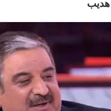
 هديب