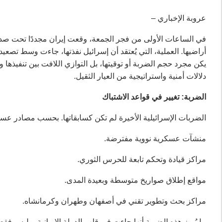
عروبة الإخباري –
في الساعات الأولى من فجر الجمعة، وقعت إيران مجددًا تحت ص
أراضيها. العملية، التي يُعتقد أن إسرائيل نفذتها، جاءت وسط تصع
يكن مجرد حجم الضربة أو توقيتها، بل التوازي اللافت بين تنفيذها 
دلالات أمنية واستراتيجية من العيار الثقيل.
الضربة: تغيير في قواعد الاشتباك
الضربات الإسرائيلية الأخيرة لم تكن كسابقاتها. بحسب مصادر عسكرية وإعلامية،
منشآت عسكرية نووية مفترضة.
مراكز قيادة وتحكم تابعة للحرس الثوري.
مواقع إطلاق صواريخ متوسطة وبعيدة المدى.
مراكز بحث وتطوير تقني في أصفهان وطهران وكرمانشاه.
ما يُميز هذه الضربة أنها جاءت في قلب الدولة الإيرانية، وليس فقط