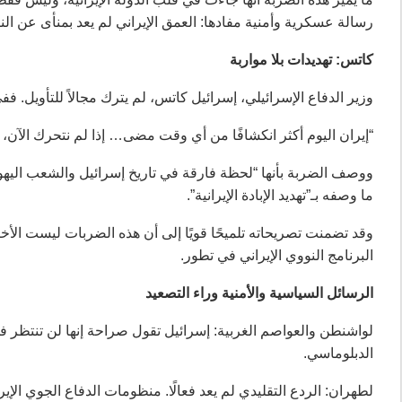
رسالة عسكرية وأمنية مفادها: العمق الإيراني لم يعد بمنأى عن النير
كاتس: تهديدات بلا مواربة
وزير الدفاع الإسرائيلي، إسرائيل كاتس، لم يترك مجالاً للتأويل. فف
“إيران اليوم أكثر انكشافًا من أي وقت مضى… إذا لم نتحرك الآن، فإن سل
ووصف الضربة بأنها “لحظة فارقة في تاريخ إسرائيل والشعب اليهودي
ما وصفه بـ”تهديد الإبادة الإيرانية”.
وقد تضمنت تصريحاته تلميحًا قويًا إلى أن هذه الضربات ليست الأخي
البرنامج النووي الإيراني في تطور.
الرسائل السياسية والأمنية وراء التصعيد
لواشنطن والعواصم الغربية: إسرائيل تقول صراحة إنها لن تنتظر فش
الدبلوماسي.
لطهران: الردع التقليدي لم يعد فعالًا. منظومات الدفاع الجوي ال