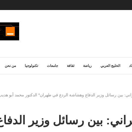
د
الخليج العربي
رياضة
ثقافة
جامعات
تكنولوجيا
من نحن
ني: بين رسائل وزير الدفاع وهشاشة الردع في طهران* الدكتور محمد أبو هديب
اني: بين رسائل وزير الدف