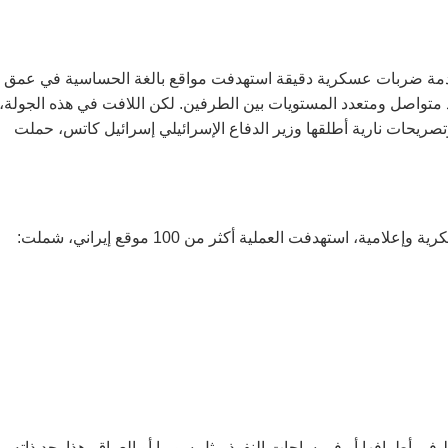
دمة ضربات عسكرية دقيقة استهدفت مواقع بالغة الحساسية في عمق
يد متواصل ومتعدد المستويات بين الطرفين. لكن اللافت في هذه الجولة،
وتصريحات نارية أطلقها وزير الدفاع الإسرائيلي إسرائيل كاتس، حملت
 استهدفت العملية أكثر من 100 موقع إيراني، شملت:
 في أطرافها أو في ساحات النفوذ مثل سوريا أو العراق. هذا بحد ذاته