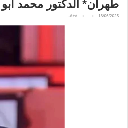
طهران* الدكتور محمد أبو
A+
13/06/2025
A-