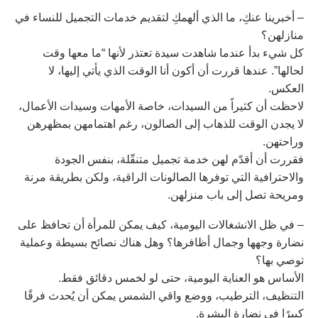
– أخبرينا عنكِ، ما الذي ألهمكِ لتقديم خدمات التجميل للنساء في
منازلهن؟
كل شيء بدأ عندما شاهدت سيدة تعتذر لأنها “ما معها وقت
لحالها”. عندها قررت أن أكون أنا الوقت الذي يأتي إليها، لا
العكس.
لاحظت أن كثيراً من السيدات، خاصة الأمهات وسيدات الأعمال،
لا يجدن الوقت للذهاب إلى الصالون، رغم اهتمامهن بمظهرهن
وراحتهن.
فقررت أن أقدّم لهن خدمة تجميل متنقّلة، بنفس الجودة
والاحترافية التي توفرها الصالونات الراقية، ولكن بطريقة مرنة
ومريحة تصل إلى باب منزلهن.
– في ظل الانشغالات اليومية، كيف يمكن للمرأة أن تحافظ على
نضارة وجهها وجمال أظافرها؟ وهل هناك نصائح بسيطة وعملية
توصي بها؟
الأساس هو العناية اليومية، حتى لو لخمس دقائق فقط.
التنظيف، الترطيب، ووضع واقي الشمس يمكن أن يُحدث فرقًا
كبيرًا في نضارة البشرة.