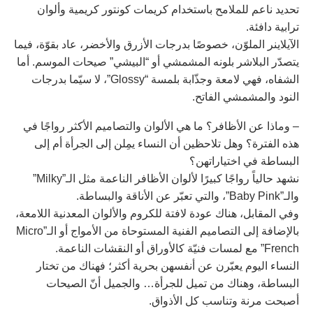
تحديد ناعم للملامح باستخدام كريمات كونتور كريمية وألوان
ترابية دافئة.
الآيلاينر الملوّن، خصوصًا بدرجات الأزرق والأخضر، عاد بقوّة، فيما
يتصدّر البلاشر بلونه المشمشي أو “البيشي” صيحات الموسم. أما
الشفاه، فهي لامعة وجذّابة بلمسة “Glossy”، لا سيّما بدرجات
النود والمشمشي الفاتح.
– وماذا عن الأظافر؟ ما هي الألوان والتصاميم الأكثر رواجًا في
هذه الفترة؟ وهل تلاحظين أن النساء يمِلن إلى الجرأة أم إلى
البساطة في اختياراتهن؟
نشهد حالياً رواجًا كبيرًا لألوان الأظافر الناعمة مثل الـ”Milky”
والـ”Baby Pink”، والتي تعبّر عن الأناقة والبساطة.
وفي المقابل، هناك عودة لافتة للكروم والألوان المعدنية اللامعة،
بالإضافة إلى التصاميم الفنية المستوحاة من الأمواج أو الـ”Micro
French” مع لمسات فنيّة كالأوراق أو النقشات الناعمة.
النساء اليوم يعبّرن عن أنفسهن بحرية أكثر؛ فهناك من تختار
البساطة، وهناك من تميل للجرأة… والجميل أنّ الصيحات
أصبحت مرنة وتناسب كل الأذواق.