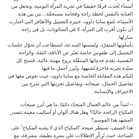
أسماء تُحدث فرقًا حقيقيًا في تجربة المرأة اليومية، وتجعل من
العناية بالنفس لحظة راحة وفخامة مستحقّة…من بين هذه
الأسماء، تلمع سانتا داوود، خبيرة التجميل والأظافر التي اختارت
أن تكون أقرب إلى المرأة، لا في الصالونات، بل في راحة
منازلها.
بأسلوبها المتفرّد، ولمستها المبدعة، استطاعت أن تحوّل جلسات
التجميل إلى طقوس خاصة تعبّر عن الأناقة، الثقة، والراحة
النفسية. تقدم خدماتها المتنقّلة بروح مهنية عالية، فتمنح كل
سيّدة تجربة فاخرة تُشبهها، وتُبرز أجمل ما فيها.
إليكم هذه المقابلة الخاصة مع سانتا داوود، حيث نغوص معها في
تفاصيل الجمال، صيحاته، وتفاصيل تجربتها التي تمزج بين
الاحتراف والإنسانية.
– لنبدأ من عالم الجمال المتجدّد دائمًا..ما هي أبرز صيحات
المكياج الرائجة حاليًا؟ وهل هناك ألوان أو أساليب معينة تتصدر
المشهد هذا الموسم؟
هذا الصيف، تسيطر صيحة “المكياج الذي لا يشبه المكياج” على
الساحة، حيث تُركّز الإطلالات على بشرة نظيفة، مشرقة، مع