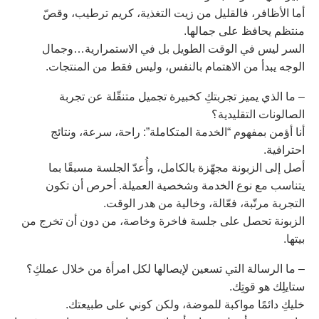
أما الأظافر، فالقليل من زيت التغذية، كريم ترطيب، وقصّ
منتظم يحافظ على جمالها.
السر ليس في الوقت الطويل بل في الاستمرارية…وجمال
الوجه يبدأ من الاهتمام بالنفس، وليس فقط من المنتجات.
– ما الذي يميز تجربتكِ كخبيرة تجميل متنقّلة عن تجربة
الصالونات التقليدية؟
أنا أؤمن بمفهوم “الخدمة المتكاملة”: راحة، سرعة، ونتائج
احترافية.
أصل إلى الزبونة مجهّزة بالكامل، وأُعدّ الجلسة مسبقًا بما
يتناسب مع نوع الخدمة وشخصية العميلة. أحرص أن تكون
التجربة مرتّبة، فعّالة، وخالية من هدر الوقت.
الزبونة تحصل على جلسة فاخرة وخاصة، من دون أن تخرج من
بيتها.
– ما الرسالة التي تسعين لإيصالها لكل امرأة من خلال عملكِ؟
ستايلِك هو قوتِك.
خليكِ دائمًا مواكبة للموضة، ولكن كوني على طبيعتك.