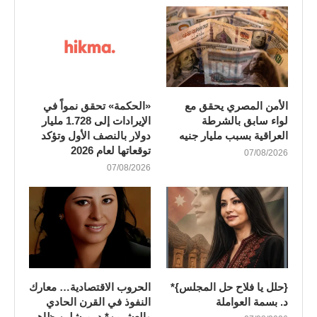
الأمن المصري يحقق مع
«الحكمة» تحقق نمواً في
لواء سابق بالشرطة
الإيرادات إلى 1.728 مليار
العراقية بسبب مليار جنيه
دولار بالنصف الأول وتؤكد
توقعاتها لعام 2026
07/08/2026
07/08/2026
{حلل يا فلاح حل المجلس}*
الحروب الاقتصادية… معارك
د. بسمة العواملة
النفوذ في القرن الحادي
والعشرين* د. ميشلين ظاهر