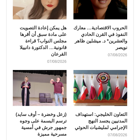
الحروب الاقتصادية… معارك
هل يمكن إعادة التصويت
النفوذ في القرن الحادي
على مادة سبق أن أقرها
والعشرين* د. ميشلين ظاهر
مجلس النواب؟ قراءة
نويصر
قانونية… الدكتورة دانييلا
القرعان
07/08/2026
07/08/2026
التعاون الخليجي: استهداف
(زعل وخضرة – أوف سايد)
المدنيين يجسد النهج
ترسم البسمة على وجوه
الإجرامي لمليشيات الحوثي
جمهور جرش في أمسية
مسرحية مميزة
07/08/2026