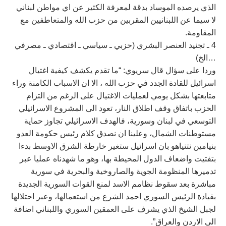
الذي يرصده الموساد بدقة لمعرفة الكثير عن اي مواطن لبناني
لا سيما عن اللبنانيين المقربين من حزب الله والمتعاطفين مع
المقاومة.
4 ـ تجنيد العنصر البشري (حزبي ـ سياسي ـ اقتصادي ـ مصرفي
…الخ)
وردا على سؤال قال سريوي: “ما تقدم يكشف كيفية اغتيال
اسرائيل للقادة الجدد في حزب الله ، الا ان الاسباب الكامنة وراء
متابعتها بشكل يومي لعمليات الاغتيال على الرغم من التزام
الحزب باتفاق وقف اطلاق النار، تعود الى المشروع الاسرائيلي
التوسعي في لبنان وسورية، فالهدف الاسرائيلي تجاوز حماية
مستوطنات الشمال، وعلينا ان نصدق كلام رئيس حكومة العدو
بنيامين نتنياهو بان اسرائيل ستغير خارطة الشرق الاوسط بدءا
بتفتيت واضعاف الدول المحيطة بها، وهو ما شهدناه عمليا عبر
تدميرها المنظومة الجوية والصاروخية والبحرية في سورية
مباشرة بعد سقوط نظامم الاسد لمنع القوات السورية الجديدة
بقيادة الرئيس السوري احمد الشرع من استعمالها، وعبر احتلالها
لجبل الشيخ الذي يشرف على العمقين السوري واللبناني اضافة
الى الاردن والعراق”.