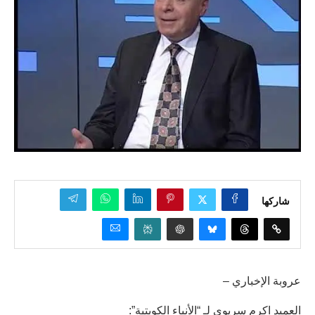
شاركها
عروبة الإخباري –
العميد اكرم سريوي لـ “الأنباء الكويتية”: