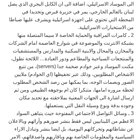
الى الموساد الاسرائيلي، اضافة الى ان الكابل البحري الذي يصل
لبنان بالعالم الخارجي، يمر في جزيرة قبرص وتحديدا في
المحطة التي تحتوي على اجهزة اسرائيلية ويشرف عليها ضباطا
من الاستخبارات الاسرائيلية.
2 ـ كامرات المراقبة والحماية الخاصة لا سيما المتصلة منها
بشبكة الانترنت والموضوعة في شوارع العاصمة امام الشركات
والمخازن والمحال والابنية السكنية والمدارس والمستشفيات
والمنتجعات السياحية والمطاعم ودور العبادة… اللائحة تطول،
مكنت الموساد وعبر خوادم ضخمة جدا (servers)، من تتبع
الاشخاص المطلوبين، وذلك عبر تحفيظها (اي الخوادم) ملايين
الصور وبصمات الوجه، بما يمكنها من رصد الشخص المطلوب
لحظة مروره امامها، متنكرا كان ام بوجوهه الطبيعي ومن ثم
ارسال اشارة الى الجهات المعنية بملاحقته مع تحديد مكان
وجوده بدقة ونوع وسيلة النقل التي يستعملها.
3 ـ وسائل التواصل الاجتماعي المفتوحة حيث يتباهى السواد
الاعظم من اللبنانيين ليس فقط بنشر صورهم وآرائهم وبالاعلان
عن نشاطاتهم وتحركاتهم اليومية، بل ايضا بنشر وتبادل الاراء
السياسية والمعلومات الخاصة بهم وباقاربهم واصدقائهم، الامر