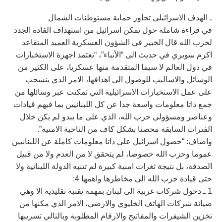
ـ الهدف الاسرائيلي تجاوز حماية مستوطنات الشمال
في قراءة شاملة حول تمكن اسرائيل من استهداف القادة الجدد
لحزب الله قال الخبير في الشؤون العسكرية العميد المتقاعد
اكرم سويري في حديث الى “الأنباء”، “تعتمد اجهزة الاستخبارات
في دول العالم لا سيما المتقدمة منها عسكريا، على الكثير من
الوسائل والاساليب للوصول الى اهدافها، الامر الذي ينسحب
على عمل الاستخبارات الاسرائيلية التي تمكنت عبر وسائلها من
جمع داتا معلومات واسعة جدا عن كل اللبنانيين بما فيهم قيادات
وعناصر ومسؤولي حزب الله، الذي على ما يبدو لم يكن خلال
الفترات السابقة محصنا بشكل كاف من الناحية الامنية”.
واضاف: “حصول اسرائيل على داتا معلومات كاملة عن اللبنانيين
عموما وحزب الله خصوصا، لم يتحقق لا من العدم ولا من قبيل
الصدفة، بل نتيجة ثغرات امنية كبيرة لم تتنبه الدولة اللبنانية ولا
حتى قيادة حزب الله الى مخاطرها واهمها 4:
1 ـ دخول شركات غربية الى لبنان بمهمة تقنية تقليدية الا وهي
صيانة شركات الهاتف الخليوي والارضي، الامر الذي مكنها من
تخزين الشيفرات والمفاتيح والارقام المطلوبة وبالتالي تسريبها