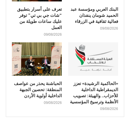
البنك العربي ومؤسسة عبد
تعرف على أسرار بتطبيق
الحميد شومان ينفذان
“شات جي بي تي” توفر
فعالية ثقافية في الزرقاء
عليك ساعات طويلة من
العمل
09/08/2026
09/08/2026
«الحاكمية الرشيدة» تعزز
الحباشنة يحذر من عواصف
الديمقراطية الداخلية
المنطقة: تحصين الجبهة
للأحزاب.. والهيئة: تصويب
الداخلية أولوية الأردن
الأنظمة وترسيخ المؤسسية
09/08/2026
09/08/2026