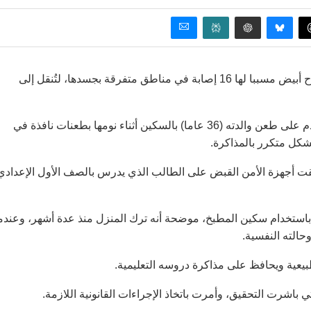
في واقعة مأساوية، اعتدى طالب مصري على والدته وطعنها بسلاح أبيض مسببا لها 16 إصابة في مناطق متفرقة بجسدها، لتُنقل إلى
وكان الطالب “محمود” غائبا لعدة أشهر عن المنزل وعند عودته أقدم على طعن والدته (36 عاما) بالسكين أثناء نومها بطعنات نافذة في
شكل متكرر بالمذاكرة.
ت أجهزة الأمن القبض على الطالب الذي يدرس بالصف الأول الإعدادي
ا باستخدام سكين المطبخ، موضحة أنه ترك المنزل منذ عدة أشهر، وعندم
الته النفسية.
طبيعية ويحافظ على مذاكرة دروسه التعليمية.
 باشرت التحقيق، وأمرت باتخاذ الإجراءات القانونية اللازمة.