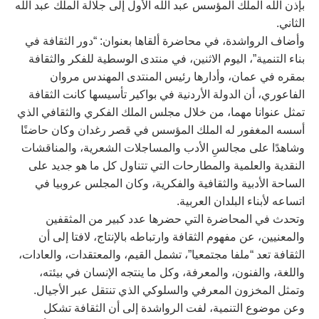
بإذن الله الملك المؤسس عبد الله الأول إلى جلالة الملك عبد الله
الثاني.
وأضاف الرواشدة، في محاضرة ألقاها بعنوان: “دور الثقافة في
بناء التنمية”، اليوم الاثنين، في منتدى الوسطية للفكر والثقافة
بمقره في عمان، وأدارها رئيس المنتدى المهندس مروان
الفاعوري، أن الدولة الأردنية في بواكير تأسيسها كانت الثقافة
تمثل عنوانا مهما، من خلال مجلس الملك الفكري والثقافي الذي
أسسه المغفور له الملك المؤسس في قصر رغدان وكان حاضنًا
وشاهدًا على مجالسِ الأدب والمساجلات الشعرية، والمناقشات
النقدية والعلمية والمطارحات التي تتناول كل ما هو جديد على
الساحة الأدبية والثقافية والفكرية، وكان المجلس عروبيا في
اتساعه لأبناء البلدان العربية.
وتحدث في المحاضرة التي حضرها عدد كبير من المثقفين
والمعنيين، عن مفهوم الثقافة وارتباطه بالإنتاج، لافتا إلى أن
الثقافة تعد “ملفا مجتمعيا”، تشمل القيم، والمعتقدات، والعادات،
واللغة، والفنون، والمعرفة، وكل ما ينتجه الإنسان في بيئته،
وتمثل المخزون المعرفي والسلوكي الذي تنتقل عبر الأجيال.
وعن موضوع التنمية، لفت الرواشدة إلى أن الثقافة تشكل