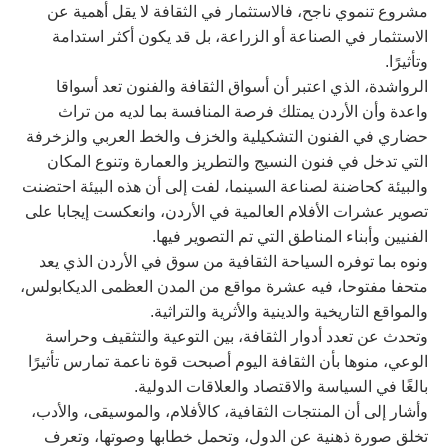
مشروع تنموي ناجح، فالاستثمار في الثقافة لا يقل أهمية عن
الاستثمار في الصناعة أو الزراعة، بل قد يكون أكثر استدامة
وتأثيرًا.
الرواشدة، الذي اعتبر أن أسواق الثقافة والفنون تعد أسواقا
واعدة وأن الأردن يمتلك فرصة المنافسة بما لديه من تراث
حضاري في الفنون التشكيلية والخزف والخط العربي والزخرفة
التي تدخل في فنون النسيج والتطريز والعمارة وتنوع المكان
والبيئة كحاضنة لصناعة السينما، لفت إلى أن هذه البيئة احتضنت
تصوير عشرات الأفلام العالمية في الأردن، وانعكست إيجابا على
الفنيين وأبناء المناطق التي تم التصوير فيها.
ونوه بما توفره السياحة الثقافية من سوق في الأردن الذي يعد
متحفا مفتوحا، فيه عشرة مواقع من المدن العظمى الديكابولس،
والمواقع التاريخية والدينية والأثرية والتراثية.
وتحدث عن تعدد أدوار الثقافة، بين التوعية والتثقيف وحراسة
الوعي، منوها بأن الثقافة اليوم أصبحت قوة ناعمة تمارس تأثيرًا
بالغًا في السياسة والاقتصاد والعلاقات الدولية.
وأشار إلى أن المنتجات الثقافية، كالأفلام، والموسيقى، والأدب،
تخلق صورة ذهنية عن الدول، وتحمل خطابها وصوتها، وتعرف