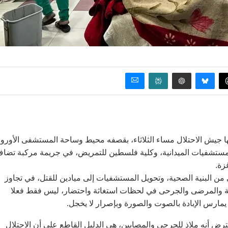
كبها جيش الاحتلال مساء الثلاثاء، بقصفه محيط وساحة المستشفى الأورو
المستشفيات الميدانية، وكلية فلسطين للتمريض، في جريمة مركبة تضا
زة.
من البنية الصحية، وتحويل المستشفيات إلى ميادين للقتل، في تجاوز
طبية والمرضى والجرحى في لحظات استغاثة واحتضار، ليس فقط فعلا
ان يمارس الإبادة بالصوت والصورة وبإصرار لا يخجل.
 أنه ملاذ للجرحى والمصابين، هي الدليل القاطع على أن الاحتلال