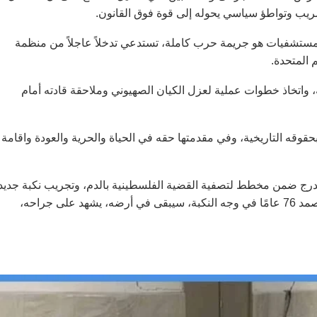
مريب وتواطؤ سياسي يحوله إلى قوة فوق القانون.
لمستشفيات هو جريمة حرب كاملة، تستدعي تدخلاً عاجلاً من منظمة
 المتحدة.
، واتخاذ خطوات عملية لعزل الكيان الصهيوني وملاحقة قادته أمام
قوقه التاريخية، وفي مقدمتها حقه في الحياة والحرية والعودة واقامة
ندرج ضمن مخطط لتصفية القضية الفلسطينية بالدم، وتجريب نكبة جديد
بأدوات أكثر وحشية. لكن الاحتلال لن ينال مراده، لأن شعبنا الذي صمد 76 عامًا في وجه النكبة، سيبقى في أرضه، يشهد على جراحه،