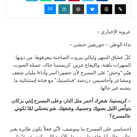
عروبة الإخباري –
نداء الوطن – جوزيفين حبشي –
كلّ عشاق السهر وليالي بيروت الصاخبة بيعرفوها. من دونها
السهرات باهتة، والإيقاع حزين. كريستينا حدّاد، جميلة الصوت،
هيّي “وحش” على المسرح لأن حضورا آسر وأداءا مليان شغف
ومشاعر وأحاسيس. دردشة “فنتاستيك” مع فنانة إستثنائية ما
بتشبه غير حالها.
– كريستينا، شعرِك أحمر متل النار، وعلى المسرح إنتي بركان.
بتولّعي الليل بصوتِك وجسمِك وشغفِك. شو بتحسّي لمّا تكوني
عالمسرح؟
إحساسي على المسرح ما بينوصف، لأنّي فعلاً بكون طايرة بغير
عالم. بعالم أنا بخلقو داير من دار الأغنية اللي بكون عم غنّيها،