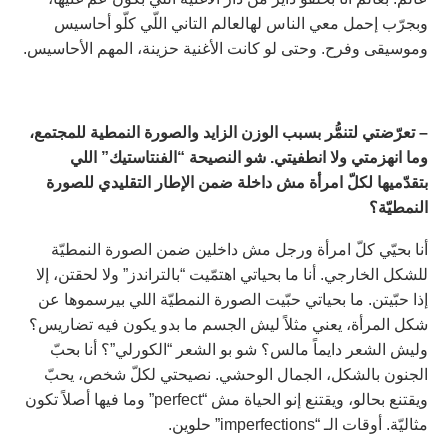
وبجرّب إحمل معي الناس لهالعالم التاني اللّي كلّو أحاسيس
وموسيقى وفرح. وحتى لو كانت الأغنية حزينة، المهم الأحاسيس.
– تعرّضتي لتنمُّر بسبب الوزن الزايد والصورة النمطية للمجتمع،
وما انهزمتي ولا انطفيتي. شو النصيحة “الفنتاستيك” اللي
بتقدّميها لكلّ امرأة مش داخلة ضمن الإطار التقليدي للصورة
النمطيّة؟
أنا بحيّي كلّ امرأة ورجل مش داخلين ضمن الصورة النمطيّة
للشكل الخارجي. أنا ما بحياتي اهتمّيت “بالتراندز” ولا لحقتن، إلا
إذا حبّيتن. ما بحياتي حبّيت الصورة النمطيّة اللي بيرسموها عن
شكل المرأة، يعني مثلاً ليش الجسم ما بدو يكون فيه تضاريس؟
وليش الشعر دايماً مالس؟ شو بو الشعر “الكورلي”؟ أنا بحبّ
الجنون بالشكل، الجمال الوحشي. نصيحتي لكلّ شخص، يحبّ
ويقتنع بحالو، ويقتنع إنو الحياة مش “perfect” وما فيها أصلاً تكون
مثاليّة. أوقات الـ “imperfections” حلوين.