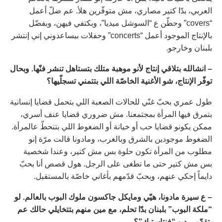
العربي، بدّا كتير مصاري، مش متوفّرين هلأ. عم ضلّ أعمل
“covers” وحطّن ع “السوشل ميديا”، وبكتفي فيهن، وبفضّل
بالإنتاج الموجود أعمل “concerts” وحفلات بيساعدوني إني إنتشر
بلبنان وخارجو.
– انشالله بتلاقي إنتاج لأنو موهبة متلك بتستاهل تنشر فنّها. وبحال
توفّر الإنتاج، شو الأغنية الخاصّة اللي بتتمني تسجلّيها؟
طول عمري بحبّ غنّي للحالات الصعبة اللي بتحمل قضايا إنسانية
بتمرق فيها المرأة بمجتمعنا. مش ضروري قضايا عنف أسري،
ممكن يكونو قضايا حب أو خيانة أو الضغوط اللي بتنحطّ عالمرأة.
الضغوط موجودين بالشرق وبالغرب، ومادونا قالت مرّة إنو
مطلوب من المرأة تكون حلوة بس مش كتير، وعندا شخصية
بس مش كتير حتى ما تطغى على الرجل. هول قصص أنا بحبّ
دايماً إحكي عنهم، وبحبّ قدّمهم بأغاني خاصّة بالمستقبل.
– ع سيرة مادونا، هيّي ومايكل جاكسون ملوك البوب بالعالم. لو
“ملكة البوب” بلبنان بدّا تحلم، مع مين منهم بتتخايلي حالك عم
بتقدّمي ديو “فنتاستيك”؟