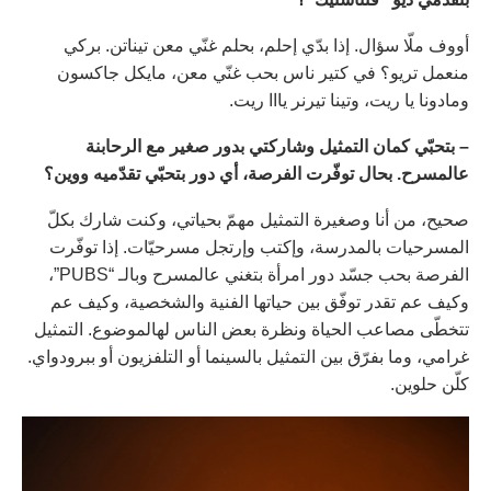
أووف ملّا سؤال. إذا بدّي إحلم، بحلم غنّي معن تيناتن. بركي
منعمل تريو؟ في كتير ناس بحب غنّي معن، مايكل جاكسون
ومادونا يا ريت، وتينا تيرنر يااا ريت.
– بتحبّي كمان التمثيل وشاركتي بدور صغير مع الرحابنة
عالمسرح. بحال توفّرت الفرصة، أي دور بتحبّي تقدّميه ووين؟
صحيح، من أنا وصغيرة التمثيل مهمّ بحياتي، وكنت شارك بكلّ
المسرحيات بالمدرسة، وإكتب وإرتجل مسرحيّات. إذا توفّرت
الفرصة بحب جسّد دور امرأة بتغني عالمسرح وبالـ “PUBS”،
وكيف عم تقدر توفّق بين حياتها الفنية والشخصية، وكيف عم
تتخطّى مصاعب الحياة ونظرة بعض الناس لهالموضوع. التمثيل
غرامي، وما بفرّق بين التمثيل بالسينما أو التلفزيون أو ببرودواي.
كلّن حلوين.