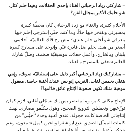
– شاركتي زياد الرحباني الغناء بإحدى الحفلات، وهيدا حلم كتار.
شو حلمك الأكبر بمجال الفن؟
الأحلام كتيرة، والغناء مع زياد الرحباني كان محطّة كبيرة
بمسيرتي وبفتخر فيها جدّاً، وما كنت حتّى إسترجي إحلم فيها.
بتعرفي شو أحلى حلم عندي؟ مش رح قلّك العالميّة. أحلامي
أصغر من هيك. بحلم ضل قادرة غنّي وإنوجد على مسارح كبيرة
بلبنان وبالخارج، وأعمل حفلات موسيقيّة ضخمة، وضلّ شارك
العالم شغفي بالمسرح والغناء.
– مشاركتك زياد الرحباني أكبر دليل على إستثنائيّة صوتِك، وإنتي
بتغنّي بخمس لغات. الغريب إنو بس عندك أغنية خاصة. معقول
موهبة متلك تكون صعوبة الإنتاج عائق قدّامها؟
الإنتاج مكلف كتير، وما بيقتصر بس إنك تسجّلي أغاني، لازم كمان
توزّعيهن وتعمليلن الترويج الصحيح، وهول بيكلّفوا مصاري. لهيك
إنتاجاتي الخاصة كانت خجولة. عندي أغنية وحدة “أُحبُّني” من
كلمات الممثّل الصديق بديع ابو شقرا وتلحين كميل شمعون، وعم
ينحكى بأغنيات تانية، بس أنا عارفة إنو لنقدر ننشرها بالعالم