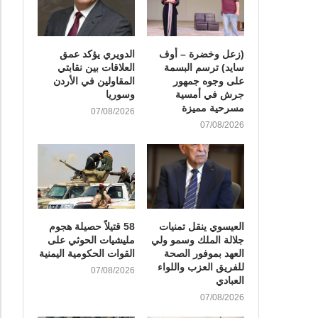
(زعل وخضرة – أوف
الدويري يؤكد عمق
سايد) ترسم البسمة
العلاقات بين نقابتي
على وجوه جمهور
المقاولين في الأردن
جرش في أمسية
وسوريا
مسرحية مميزة
07/08/2026
07/08/2026
العيسوي ينقل تمنيات
58 قتيلاً حصيلة هجوم
جلالة الملك وسمو ولي
مليشيات الحوثي على
العهد بموفور الصحة
القوات الحكومية اليمنية
للفريق العزب واللواء
07/08/2026
العبادي
07/08/2026