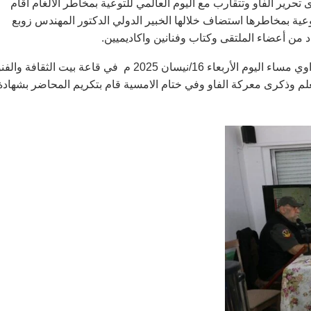
حرير الفاو وتتقارب مع اليوم العالمي للتوعية بمخاطر الألغام اقام
توعية بمخاطرها استضاف خلالها الخبير الدولي الدكتور المهندس زوبع
ن أعضاء الملتقى وكتاب وفنانين واكاديميين.
وقد ادار الأمسية رئيس الملتقى الباحث والصحفي الفنان ضياء الراوي مساء اليوم الأربعاء 16/نيسان 2025 م في قاعة بيت الثقا
علم وذكرى معركة الفاو وفي ختام الامسية قام بتكريم المحاضر بشهادة