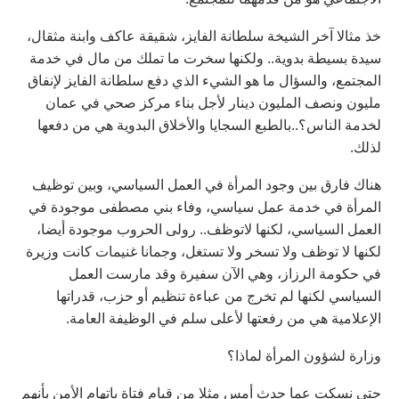
خذ مثالا آخر الشيخة سلطانة الفايز، شقيقة عاكف وابنة مثقال،
سيدة بسيطة بدوية.. ولكنها سخرت ما تملك من مال في خدمة
المجتمع، والسؤال ما هو الشيء الذي دفع سلطانة الفايز لإنفاق
مليون ونصف المليون دينار لأجل بناء مركز صحي في عمان
لخدمة الناس؟..بالطبع السجايا والأخلاق البدوية هي من دفعها
لذلك.
هناك فارق بين وجود المرأة في العمل السياسي، وبين توظيف
المرأة في خدمة عمل سياسي، وفاء بني مصطفى موجودة في
العمل السياسي، لكنها لاتوظف.. رولى الحروب موجودة أيضا،
لكنها لا توظف ولا تسخر ولا تستغل، وجمانا غنيمات كانت وزيرة
في حكومة الرزاز، وهي الآن سفيرة وقد مارست العمل
السياسي لكنها لم تخرج من عباءة تنظيم أو حزب، قدراتها
الإعلامية هي من رفعتها لأعلى سلم في الوظيفة العامة.
وزارة لشؤون المرأة لماذا؟
حتى نسكت عما حدث أمس مثلا من قيام فتاة باتهام الأمن بأنهم