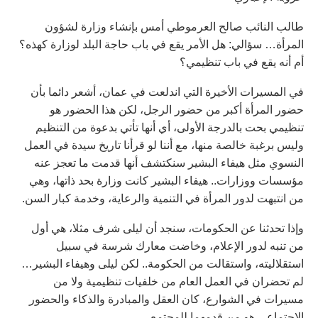
طالب النائب صالح العرموطي أمس بإنشاء وزارة لشؤون
المرأة… سؤالي: هل الأمر يقع في باب حاجة البلد لوزارة كهذه؟
أم أنه يقع في باب تنظيمي؟
في المسيرات الأخيرة التي اندلعت في عمان، أشعر دائما بأن
حضور المرأة أكبر من حضور الرجل، لكن هذا الحضور هو
تنظيمي بحت بالدرجة الأولى، أي أنها تأتي بدعوة من التنظيم
وليس برغبة خالصة منها، مع أننا لو قرأنا تاريخ سيدة في العمل
النسوي مثل هيفاء البشير سنكتشف أنها قدمت ما تعجز عنه
مؤسسات ووزارات.. هيفاء البشير كانت وزارة بحد ذاتها، وهي
من انتبهت لدور المرأة في التنمية والرعاية، وخدمة كبار السن.
وإذا تحدثنا عن الحكومات، سنجد أن ليلى شرف مثلا، هي أول
من تنبه لدور الإعلام، وخاضت معارك شرسة في سبيل
استقلاليته، واستقالت من الحكومة.. لكن ليلى وهيفاء البشير…
لم تحضران في العمل العام من خلفيات تنظيمية ولا من
مسيرات في الشوارع، كان العقل والمبادرة والذكاء والحضور
الاجتماعي هو من قدمهما للمجتمع.