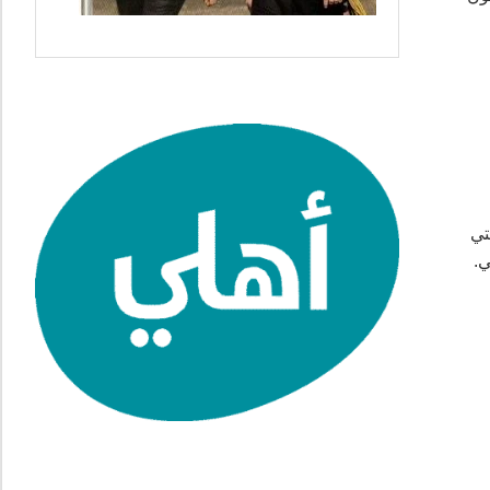
التي
ي.