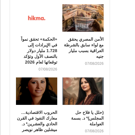
الأمن المصري يحقق
«الحكمة» تحقق نمواً
مع لواء سابق بالشرطة
في الإيرادات إلى
العراقية بسبب مليار
1.728 مليار دولار
جنيه
بالنصف الأول وتؤكد
توقعاتها لعام 2026
07/08/2026
07/08/2026
{حلل يا فلاح حل
الحروب الاقتصادية…
المجلس}* د. بسمة
معارك النفوذ في القرن
العواملة
الحادي والعشرين* د.
ميشلين ظاهر نويصر
07/08/2026