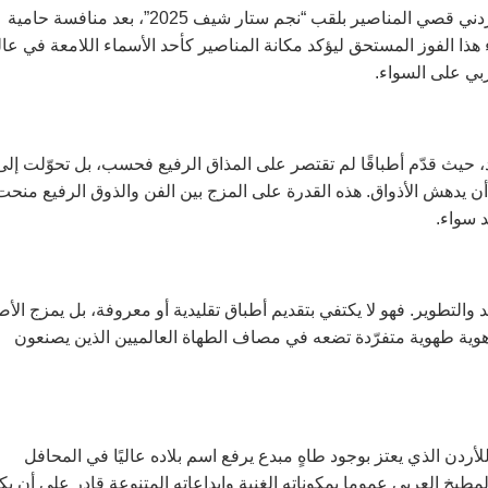
في إنجاز استثنائي يضاف إلى سجل الطهاة العرب، تُوِّج الشيف الأردني قصي المناصير بلقب “نجم ستار شيف 2025”، بعد منافسة حامية
ذا الفوز المستحق ليؤكد مكانة المناصير كأحد الأسماء اللامعة في عا
ي على السواء.
، حيث قدّم أطباقًا لم تقتصر على المذاق الرفيع فحسب، بل تحوّلت إلى
 أن يدهش الأذواق. هذه القدرة على المزج بين الفن والذوق الرفيع منحت
 سواء.
التطوير. فهو لا يكتفي بتقديم أطباق تقليدية أو معروفة، بل يمزج الأص
 هوية طهوية متفرّدة تضعه في مصاف الطهاة العالميين الذين يصنعون
أردن الذي يعتز بوجود طاهٍ مبدع يرفع اسم بلاده عاليًا في المحافل
المطبخ العربي عموما بمكوناته الغنية وإبداعاته المتنوعة قادر على أن ي