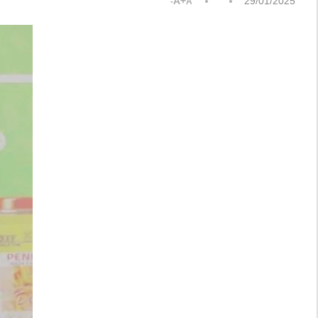
A+
29/01/2025
A-