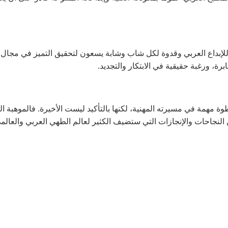
 للإبداع العربي وقدوة لكل شاب وشابة يسعون لتحقيق التميز في مجال
رة، ورغبة حقيقية في الابتكار والتجديد.
ز الشيف قصي المناصير بلقب “نجم ستار شيف 2025” خطوة مهمة في مسيرته المهنية، لكنها بالتأكيد ليست الأخيرة. فالموهبة 
من النجاحات والإنجازات التي ستضيف الكثير لعالم الطهي العربي والعالم