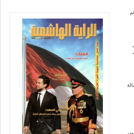
لم
الة
كون