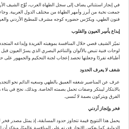
جمعت نخبة من أبرز وأمهر الطهاة من مختلف الدول العربية. وجاء ه
فنون الطهي، ويكرّس حضوره كوجه مشرف للمطبخ الأردني والعرب
إبداع يأسِر العيون والقلوب
تميّز الشيف قصي خلال المنافسة بموهبته الفريدة وإبداعه المتجدد
لوحات فنية تنبض بالألوان والتناغم البصري الذي يسرّ العيون قبل
أطباقه تفردًا وجعلتها تحصد إعجاب لجنة التحكيم والجمهور على حد
شغف لا يعرف الحدود
عرف عن المناصير شغفه العميق بالطهي وسعيه الدائم نحو التجديد و
بالابتكار ليبتكر وصفات تحمل بصمته الخاصة. وبذلك، نجح في بناء
الفرق ويتركون بصمة لا تُنسى.
فخر وإنجاز أردني
يحمل هذا التتويج قيمة تتجاوز حدود المسابقة، إذ يمثل مصدر فخر لل
الدولية. كما يعكس الإنجاز قدرته على المنافسة عالميًا، ويؤكد أن 