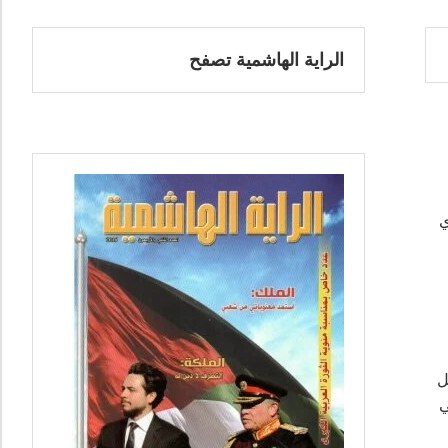
الراية الهاشمية تصفح
ي
ل
ي