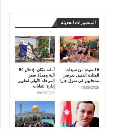
المنشورات الحديثة
19 سيدة من سيدات
أمانة عمّان: إدخال 50
المثلث الذهبي يعرضن
آلية ومعدّة ضمن
منتجاتهن في سوق جارا
المرحلة الأولى لتطوير
إدارة النفايات
08/08/2026
08/08/2026