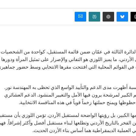
 الدائرة الثالثة في عمّان ضمن قائمة المستقبل، كواحدة من الشخصيات
أردني، ما يميز اللوزي هو التفاني والإصرار على تمثيل المرأة ودورها
 في القوائم المحلية التي افتتحت مقرها الانتخابي وسط حضور جماهير
بة أظهرت مدى الدعم والتأييد الواسع الذي تحظى به المهندسة نور.
 الكبير لمرشحة يرون فيها الأمل والتغيير المنشود. الدعم العشائري
حظوظها ويمنح حملتها زخماً قوياً في هذه المنافسة الانتخابية.
 الكبير، بل رؤيتها الواضحة لمستقبل الأردن. تؤمن اللوزي بأن مستقب
 الفخر بالتاريخ الأردني وتطلعها لبناء مستقبل أفضل وأكثر إشراقاً. فه
 العملية الديمقراطية هما أساس بناء الأردن الحديث.