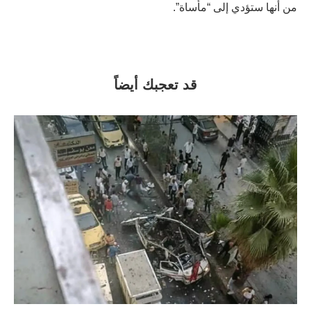
من أنها ستؤدي إلى “مأساة”.
قد تعجبك أيضاً