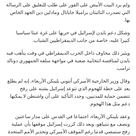
ولم يرد البيت الأبيض على الفور على طلب للتعليق على الرسالة
التي تصدرت النائبتان براميلا جايابال ومادلين دين الجهد الخاص
بها.
وشكل دعم بايدن لإسرائيل في حربها على غزة عبئا سياسيا
كبيرا عليه، خاصة من جانب الديمقراطيين الشباب.
ويثير ذلك مخاوف داخل الحزب الديمقراطي في وقت يتأهب فيه
بايدن لمنافسة انتخابية صعبة في مواجهة سلفه الجمهوري دونالد
ترامب.
وقال وزير الخارجية الأميركي أنتوني بلينكن الأربعاء، إنه لم يطلع
بعد على خطة للهجوم الذي تتوعد إسرائيل بشنه على رفح
تتضمن حماية للمدنيين، وجدد التأكيد على أن واشنطن لا يمكنها
دعم مثل هذا الهجوم.
وعقد بلينكن الأربعاء، اجتماعا في القدس على مدار ساعتين
ونصف مع نتنياهو، وبعد ذلك كررت إسرائيل موقفها بأن عملية
رفح ستمضي قدما رغم الموقف الأميركي وتحذير الأمم المتحدة