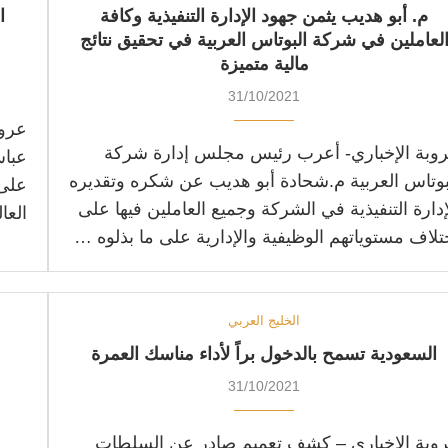
م. أبو هديب يثمن جهود الإدارة التنفيذية وكافة
ا
لعاملين في شركة البوتاس العربية في تحقيق نتائج
مالية متميزة
31/10/2021
عروب
وبة الإخباري- أعرب رئيس مجلس إدارة شركة
عباس
بوتاس العربية م.شحادة أبو هديب عن شكره وتقديره
على 
إدارة التنفيذية في الشركة وجميع العاملين فيها على
العا
تلاف مستوياتهم الوظيفية والإدارية على ما بذلوه …
الخليج العربي
السعودية تسمح بالدخول براً لأداء مناسك العمرة
ق
31/10/2021
وبة الإخباري – كشف تعميم صادر عن السلطات