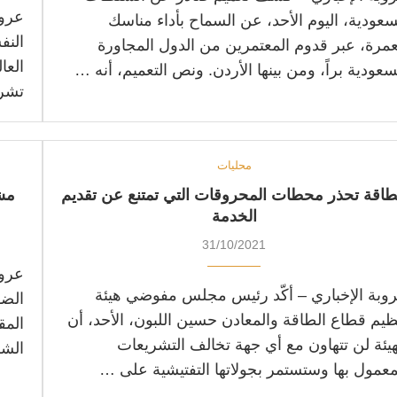
عروب
سعودية، اليوم الأحد، عن السماح بأداء مناسك
النف
عمرة، عبر قدوم المعتمرين من الدول المجاورة
العا
سعودية براً، ومن بينها الأردن. ونص التعميم، أنه …
تشر
محليات
طاقة تحذر محطات المحروقات التي تمتنع عن تقديم
مش
الخدمة
31/10/2021
عروب
وبة الإخباري – أكّد رئيس مجلس مفوضي هيئة
الضو
ظيم قطاع الطاقة والمعادن حسين اللبون، الأحد، أن
المق
هيئة لن تتهاون مع أي جهة تخالف التشريعات
الشر
معمول بها وستستمر بجولاتها التفتيشية على …