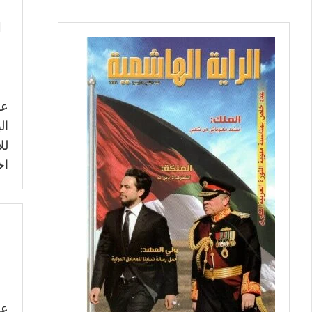
ا
عر
ال
لل
اخ
عر