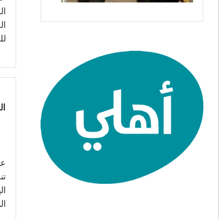
ال
ال
لل
ال
عر
تن
ال
ال