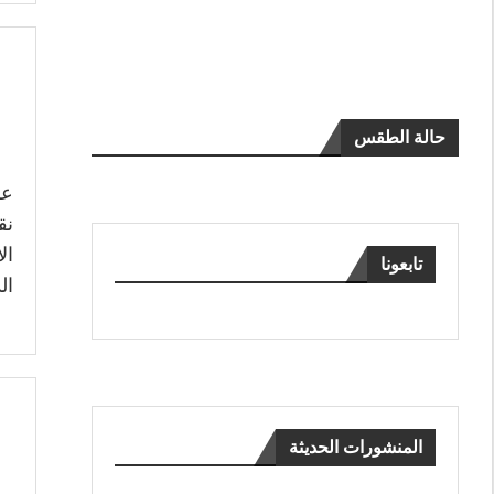
حالة الطقس
عر
نق
ال
تابعونا
ال
المنشورات الحديثة