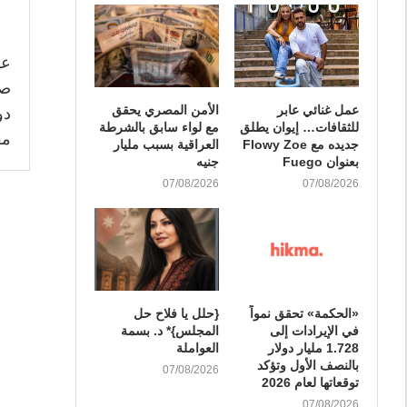
عر
عمل غنائي عابر
الأمن المصري يحقق
للثقافات… إيوان يطلق
مع لواء سابق بالشرطة
مقارنة 
جديده مع Flowy Zoe
العراقية بسبب مليار
بعنوان Fuego
جنيه
07/08/2026
07/08/2026
«الحكمة» تحقق نمواً
{حلل يا فلاح حل
في الإيرادات إلى
المجلس}* د. بسمة
1.728 مليار دولار
العواملة
بالنصف الأول وتؤكد
07/08/2026
توقعاتها لعام 2026
07/08/2026