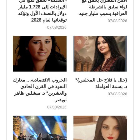
الأمن المصري يحقق مع
«الحكمة» تحقق نمواً في
لواء سابق بالشرطة
الإيرادات إلى 1.728 مليار
العراقية بسبب مليار جنيه
دولار بالنصف الأول وتؤكد
توقعاتها لعام 2026
07/08/2026
07/08/2026
{حلل يا فلاح حل المجلس}*
الحروب الاقتصادية… معارك
د. بسمة العواملة
النفوذ في القرن الحادي
والعشرين* د. ميشلين ظاهر
07/08/2026
نويصر
07/08/2026