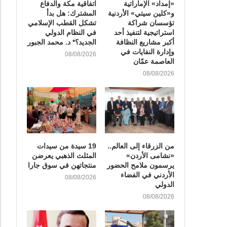
«إمداد» الإماراتية
اتفاقية مكة والدفاع
و«كلين سيتي» الأردنية
المشترك: هل بدأ
تؤسسان شراكة
تشكل القطب الإسلامي
استراتيجية لتنفيذ أحد
في النظام الدولي
أكبر مشاريع النظافة
الجديد؟* د. محمد الجبور
وإدارة النفايات في
08/08/2026
العاصمة عمّان
08/08/2026
من الزرقاء إلى العالم..
19 سيدة من سيدات
«نشامى الأردن»
المثلث الذهبي يعرضن
يرسمون ملامح الحضور
منتجاتهن في سوق جارا
الأردني في الفضاء
08/08/2026
الدولي
08/08/2026