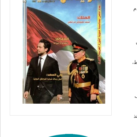
م
ن
ط،
ى
ذ