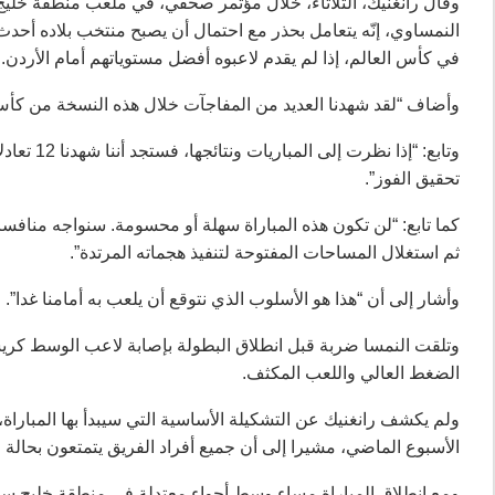
وقال رانغنيك، الثلاثاء، خلال مؤتمر صحفي، في ملعب منطقة خليج
النمساوي، إنّه يتعامل بحذر مع احتمال أن يصبح منتخب بلاده أحدث ا
في كأس العالم، إذا لم يقدم لاعبوه أفضل مستوياتهم أمام الأردن.
وأضاف “لقد شهدنا العديد من المفاجآت خلال هذه النسخة من كأس 
تحقيق الفوز”.
كما تابع: “لن تكون هذه المباراة سهلة أو محسومة. سنواجه مناف
ثم استغلال المساحات المفتوحة لتنفيذ هجماته المرتدة”.
وأشار إلى أن “هذا هو الأسلوب الذي نتوقع أن يلعب به أمامنا غدا”.
وتلقت النمسا ضربة قبل انطلاق البطولة بإصابة لاعب الوسط كري
الضغط العالي واللعب المكثف.
ولم يكشف رانغنيك عن التشكيلة الأساسية التي سيبدأ بها المباراة،
الأسبوع الماضي، مشيرا إلى أن جميع أفراد الفريق يتمتعون بحالة 
ومع انطلاق المباراة مساء وسط أجواء معتدلة في منطقة خليج سا