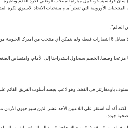
 سان فرانسيسكو، قبيل مباراة المنتخب الوطني لكرة القدم ونظيره
لمنتخبات الأوروبية التي تتعثر أمام منتخبات الاتحاد الآسيوي لكرة القد
العالم”.
وتابع: “إذا نظرت إلى المباريات ونتائجها، فستجد أننا شهدنا 12 تعادلا مقابل 6 انتصارات فقط، ولم يتمكن أي منتخب من أميركا الجنوبية م
سا مزعجا وصعبا. الخصم سيحاول استدراجنا إلى الأمام، وامتصاص الضغ
ستوف باومغارتنر في الفخذ، وهو لاعب يجسد أسلوب الفريق القائم عل
 لكنه أكد أنه استقر على اللاعبين الأحد عشر الذين سيواجهون الأردن من
صحية جيدة.
ن فرانسيسكو، قد لا تكون هناك حاجة كبيرة إلى التوقف لشرب المياه