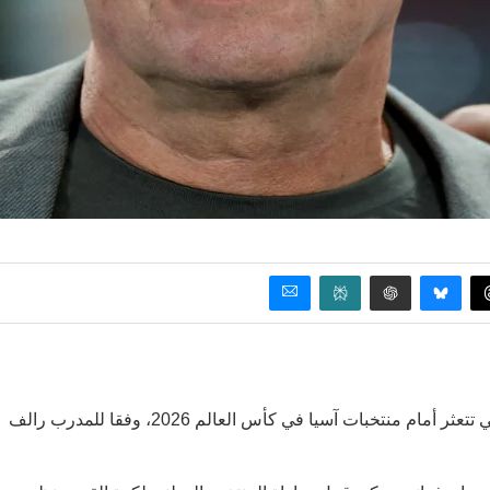
يخشى المنتخب النمساوي، أن يصبح أحدث المنتخبات الأوروبية التي تتعثر أمام منتخبات آسيا في كأس العالم 2026، وفقا للمدرب رالف