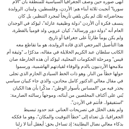
أبهى صوره حين وصف الجغرافيا السياسية للمنطقة بأن “الأم
سوريا” أنجبت ثلاثة أبناء هم: الأردن، وفلسطين، ولبنان. الروابدة
بمحاضراته تلك لم يكن يلقي تأريخاً لمجرد التنظير، بل كان
ينسف فكرة أن الأردن “دولة وظيفية عازلة”، ليؤكد في الوجدان
العام أنه “دولة دور ورسالة”، كيان عروبي ولد قومياً بالفطرة،
ولم يكن يوماً طارئاً على جغرافيا أو تاريخ.
هذا التأصيل المرجعي الذي قاده الروابدة، هو ما تقاطع معه
الكاتب سلطان عبد الكريم الخلايلة في مقاله، مذكرًا بـ “وثيقة أم
قيس” ومرحلة الحكومات المحلية، ليؤكد أن هذه الخارطة صان
ملامحها الأردنيون بالدم والوفاء لقيادتهم الهاشمية، ورسموا
حولها خطاً من النار. وهو ذات الخط السيادي الحازم الذي تجلى
في مقال معالي الدكتور كامل محادين، والذي جاء كبيان سياسي
يحذر فيه من “المساس بأسوار الوطن”، مذكّرا بأن هذا الكيان
بُني على أكتاف المخلصين من أبنائه، وموجهاً رسالته الصارمة:
“استفيقوا.. فأنتم في الأردن”.
ولم يقف الخلل في تصريحات العناني عند حدود تبسيط
الجغرافيا، بل تعداه إلى “خطأ التوقيت والمكان”، وهو ما فككه
بذكاء معالي نضال البطاينة؛ إذ تساءل بحق: أيعقل أننا لا زلنا