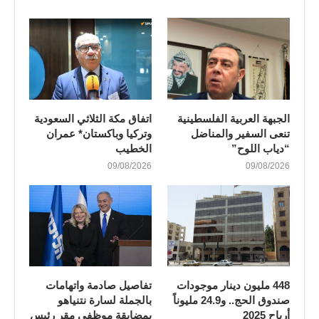
الجبهة العربية الفلسطينية
اتفاق مكة الثلاثي السعودية
تنعى السفير والمناضل
وتركيا وباكستان* عمران
“دياب اللوح”
الخطيب
09/08/2026
09/08/2026
448 مليون دينار موجودات
تفاصيل صادمة واتهامات
صندوق الحج.. و24.9 مليوناً
بالجملة لسارة نتنياهو
أرباح 2025
بمضايقة موظفي مقر رئيس