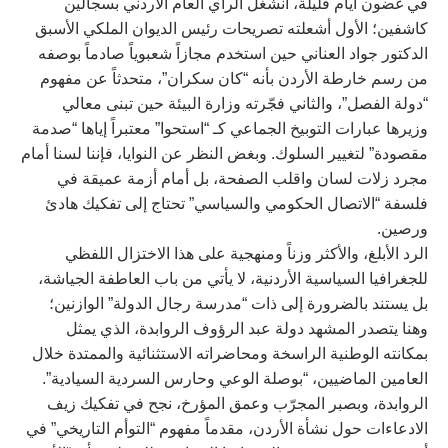
في غضون أيام قليلة، انشغل الرأي العام الأردني بسجالين
كاشفين؛ الأول أشعلته تصريحات رئيس الديوان الملكي الأسبق
الدكتور جواد العناني حين استخدم مجازاً شعبوياً صادماً بوصفه
من رسم خارطة الأردن بأنه “كان سكران”، متحدثاً عن مفهوم
“دولة الفصل”، والثاني فجّرته وزارة البيئة حين تبنى معالي
وزيرها عبارات التوبيخ الجماعي كـ “استحوا” معتبراً إياها “صدمة
مقصودة” لتغيير السلوك. وبغض النظر عن النوايا، فإننا لسنا أمام
مجرد زلات لسان واقلب الصفحة، بل أمام أزمة عميقة في
فلسفة “الاتصال الحكومي والسياسي” تحتاج إلى تفكيك هادئ
ورصين.
الرد الأبلغ، والأكثر وزناً ومنهجية على هذا الاختزال اللفظي
للجغرافيا السياسية الأردنية، لا يأتي من باب العاطفة الجياشة،
بل يستند بالضرورة إلى ذات “مدرسة رجال الدولة” الوازنين؛
وهنا يتصدر المشهد دولة عبد الرؤوف الروابدة، الذي يمثل
بمكانته الوطنية الراسخة ومحاضراته الاستثنائية والممتدة خلال
العامين الماضيين، “بوصلة الوعي وحارس السردية السيادية”.
الروابدة، وبصبر المجرّب وعمق المؤرخ، نجح في تفكيك زيف
الادعاءات حول نشأة الأردن، مقدماً مفهوم “التوأم التاريخي” في