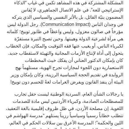
المشكلة المشتركة في هذه المشاهد تكمن في غياب “الذكاء
الإستراتيجي للغة”. في علم الاتصال الجماهيري، لا يُقاس
المضمون بنيّة القائل، بل بالأثر النفسي والسياسي الذي يتركه
في وجدان الناس (Communication Impact). رجل الدولة ليس
مؤرخاً في صالون معزول، وليس واعظاً في طابور توبيخ؛ كلماته
هي مرآة لشرعية الدولة وهيبتها. وحين تصبح النبرة مستفزّة
لكبرياء الناس، أو يغيب عنها فقه التوقيت والمكان، فإن الخطاب
يتحول إلى أداة لإنتاج الأزمات المجانية والتهيئة لاستقطاب جديد.
كان بإمكان الدكتور العناني أن يفكك خبث المخططات
الاستعمارية دون اللجوء لمجازات تجرح الهوية، مستلهماً نهج
الروابدة في تقديم الحجة السياسية الرزينة، وكان بإمكان وزير
البيئة أن ينفذ القانون ويفرض الغرامات لغةً للحسم دون توبيخ!
يا رجالات الشأن العام، السردية الوطنية ليست حقل تجارب
للمصطلحات الصادمة، وكبرياء الأردنيين ليس مادة للصدمات
اللغوية. إن مصلحة الأردن، في ظل ظروف إقليمية بالغة التعقيد،
تتطلب خطاباً رسمياً وسياسياً رزيناً يستلهم “مدرسة الهواشم في
اللين والحكمة”؛ المدرسة الأعرق بين سلالات الحكم في العالم،