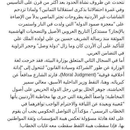
نتحدث عن ظروف نشأة الحدود بعد أكثر من قرن على التأسيس
وفي غمرة احتفالاتنا بذكرى استقلالنا الثمانين؟ ولماذا تزدحم
الشاشات غير الأردنية بطروحات تجتر الماضي بدلاً من الإضاءة
على “معجزة صمود الدولة” التي ولدت في النار واستمرت
بالإنجاز؟ مستذكراً التاريخ العروبي الأصيل والتضحيات الهاشمية
الموثقة منذ رسالة الشريف حسين بن علي لولده الملك علي
للتأكيد على أن الأردن كان وما زال “دولة وصل” وحجر الزاوية
في التضامن العربي.
أما في السجال الثاني المتعلق بوزارة البيئة، فقد خرجت لغة
الوزارة عن طور “الشراكة وسيادة القانون” لتتحول إلى “إدانة
أخلاقية فوقية” (Moral Judgment)، فارتد الشارع مدافعاً عن
كبريائه. وهنا، التقط وزير الداخلية الأسبق، معالي سمير
الحباشنة، جوهر الخلل بوعي رجل الدولة الحريص على أصول
المخاطبة؛ واصفاً الطريقة التي جرى بها مخاطبة الأردنيين بأنها
“مُعيبة وبعيدة عن اللياقة والاحترام الواجب توافرهما في
الخطاب الرسمي”، مؤكداً أن التواصل الحكومي يجب أن يقوم
على لغة هادئة مسؤولة تعكس هيبة المؤسسات وثقة المواطنين
بها، فإذا سقطت هيبة اللفظ سقطت معه غايات الخطاب!