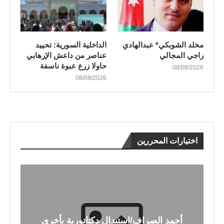
مخلد الشوبكي* عبدالهادي
الداخلية السورية: تحييد
راجي المجالي
عناصر من داعش الإرهابي
حاولا زرع عبوة ناسفة
08/08/2026
08/08/2026
اختيارات المحررين
أحمد الصراف/استبدال دكتاتورية بأخرى