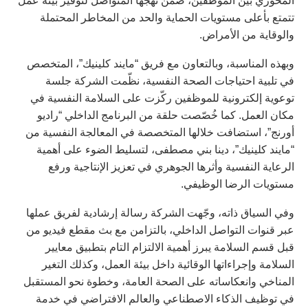
المحوري بين الموظفين، ضمن نهجها المتواصل لتوفير بيئة عمل
تتمتع بأعلى مستويات الحماية والحد من المخاطر المحتملة
والوقاية من الأمراض.
وبهذه المناسبة، وبالتعاون مع فريق “مايند كلينيك”، المتخصص
في تلبية احتياجات الصحة النفسية، نظّمت الشركة جلسة
توعوية إلكترونية للموظفين ركّزت على السلامة النفسية في
مكان العمل. كما خُصّصت حلقة من البرنامج الداخلي “راديو
أورنج”، استضافت خلالها المتخصصة في المعالجة النفسية من
“مايند كلينيك”، دينا بني مصطفى، لتسليط الضوء على أهمية
الرعاية النفسية وأثرها الجوهري في تعزيز الإنتاجية ورفع
مستويات الرضا الوظيفي.
وفي السياق ذاته، وجّهت الشركة رسالة إرشادية لفريق عملها
عبر قنوات التواصل الداخلي، بالتزامن مع بث مقطع فيديو من
قبل قسم السلامة يبرز أهمية الالتزام التام بتطبيق معايير
السلامة وإجراءاتها الوقائية داخل بيئة العمل، وكذلك التغير
المناخي وانعكاساته على الصحة العامة، وخطوة نحو المستقبل
في توظيف الذكاء الاصطناعي والعالم الافتراضي في خدمة