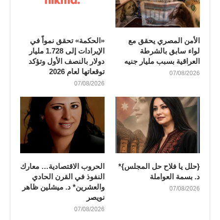
الأمن المصري يحقق مع
«الحكمة» تحقق نمواً في
لواء سابق بالشرطة
الإيرادات إلى 1.728 مليار
العراقية بسبب مليار جنيه
دولار بالنصف الأول وتؤكد
توقعاتها لعام 2026
07/08/2026
07/08/2026
{حلل يا فلاح حل المجلس}*
الحروب الاقتصادية… معارك
د. بسمة العواملة
النفوذ في القرن الحادي
والعشرين* د. ميشلين ظاهر
07/08/2026
نويصر
07/08/2026