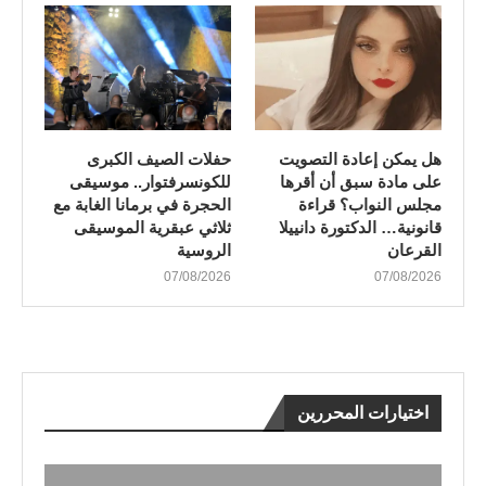
هل يمكن إعادة التصويت
​حفلات الصيف الكبرى
على مادة سبق أن أقرها
للكونسرفتوار.. موسيقى
مجلس النواب؟ قراءة
الحجرة في برمانا الغابة مع
قانونية… الدكتورة دانييلا
ثلاثي عبقرية الموسيقى
القرعان
الروسية
07/08/2026
07/08/2026
اختيارات المحررين