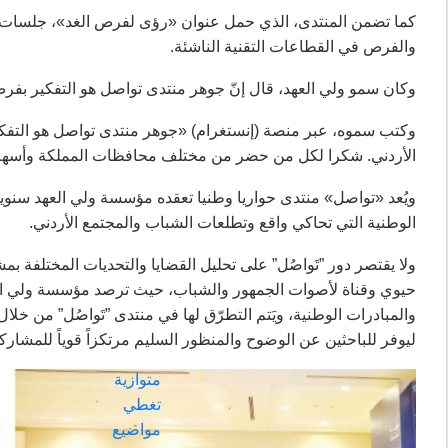
كما تضمن المنتدى، الذي حمل عنوان «رؤى لفرص الغد»، جلسات حو
والفرص في القطاعات التقنية الناشئة.
وكان سمو ولي العهد، قال إنّ جوهر منتدى تواصل هو التفكير بفرص ا
وكتب سموه، عبر منصة (إنستغرام) «جوهر منتدى تواصل هو التفكير ب
الأردني. شكرا لكل من حضر من مختلف محافظات المملكة وأسهم في
ويُعد «تواصل» منتدى حواريا وطنيا تعقده مؤسسة ولي العهد سنويا
الوطنية التي تحاكي واقع وتطلعات الشباب والمجتمع الأردني.
كما يشمل
ولا يقتصر دور ”تَواصُل” على تحليل القضايا والتحديات المختلفة ب
المنتدى
حيوي وقناة لأصوات الجمهور والشباب، حيث ترصد مؤسسة ولي العهد
خمس
والمبادرات الوطنية، ويَتم التطرّق لها في منتدى ”تَواصُل” من خ
جلسات
ليوفر للباحثين عن الوضوح والمنظور السليم مرتكزاً قوياً للمشا
حوارية
متوازية
تغطي
مواضيع