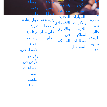
داعيًا
جريئة
المقبلة،
تمكين
ينسجم
الشباب
ضمن
وعقد
الشباب
مع رؤية
إلى
قضايا
جلسات
بالمهارات
التحديث
المبادرة
رئيسة تم
حول إعادة
والأدوات
الاقتصادي
وعدم
رصدها
تعريف
اللازمة
والإداري
انتظار
على مدار
الإنتاجية
ت
لمواكبة
في
الظروف
العام.
بواسطة
متطلبات
المملكة.
المثالية
الذكاء
المستقبل.
للبدء.
الاصطناعي،
وفرص
الأردن في
القطاعات
التقنية
الناشئة،
والخطوة
القادمة نحو
صناعة
رياضية