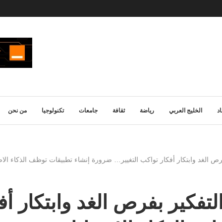
د
الخليج العربي
رياضة
ثقافة
جامعات
تكنولوجيا
من نحن
فرص الغد وابتكار أفكار تواكب التغيير… ضرورة إنشاء تطبيقات توظف الذكاء ال
لتفكير بفرص الغد وابتكار أف