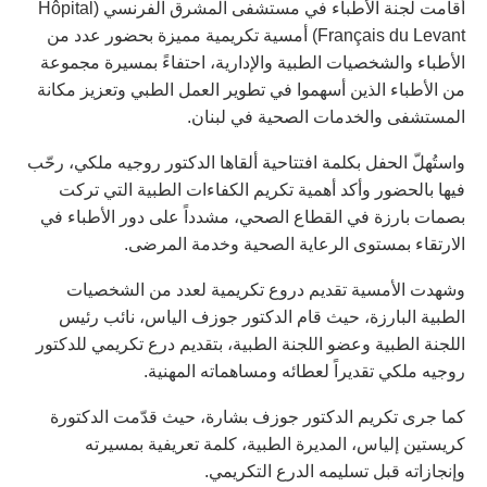
أقامت لجنة الأطباء في مستشفى المشرق الفرنسي (Hôpital
Français du Levant) أمسية تكريمية مميزة بحضور عدد من
الأطباء والشخصيات الطبية والإدارية، احتفاءً بمسيرة مجموعة
من الأطباء الذين أسهموا في تطوير العمل الطبي وتعزيز مكانة
المستشفى والخدمات الصحية في لبنان.
واستُهلّ الحفل بكلمة افتتاحية ألقاها الدكتور روجيه ملكي، رحّب
فيها بالحضور وأكد أهمية تكريم الكفاءات الطبية التي تركت
بصمات بارزة في القطاع الصحي، مشدداً على دور الأطباء في
الارتقاء بمستوى الرعاية الصحية وخدمة المرضى.
وشهدت الأمسية تقديم دروع تكريمية لعدد من الشخصيات
الطبية البارزة، حيث قام الدكتور جوزف الياس، نائب رئيس
اللجنة الطبية وعضو اللجنة الطبية، بتقديم درع تكريمي للدكتور
روجيه ملكي تقديراً لعطائه ومساهماته المهنية.
كما جرى تكريم الدكتور جوزف بشارة، حيث قدّمت الدكتورة
كريستين إلياس، المديرة الطبية، كلمة تعريفية بمسيرته
وإنجازاته قبل تسليمه الدرع التكريمي.