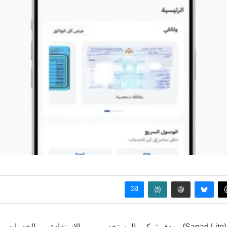
أعلنت وزارة الاقتصاد الرقمي والريادة عن توفير تطبيق سند لايت (Sanad Lite)، بهدف تمكين المستخدمين من الاستفادة من الخدمات