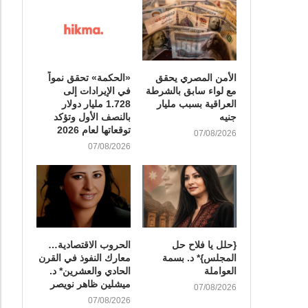
الأمن المصري يحقق
«الحكمة» تحقق نمواً
مع لواء سابق بالشرطة
في الإيرادات إلى
العراقية بسبب مليار
1.728 مليار دولار
جنيه
بالنصف الأول وتؤكد
توقعاتها لعام 2026
07/08/2026
07/08/2026
{حلل يا فلاح حل
الحروب الاقتصادية…
المجلس}* د. بسمة
معارك النفوذ في القرن
العواملة
الحادي والعشرين* د.
ميشلين ظاهر نويصر
07/08/2026
07/08/2026