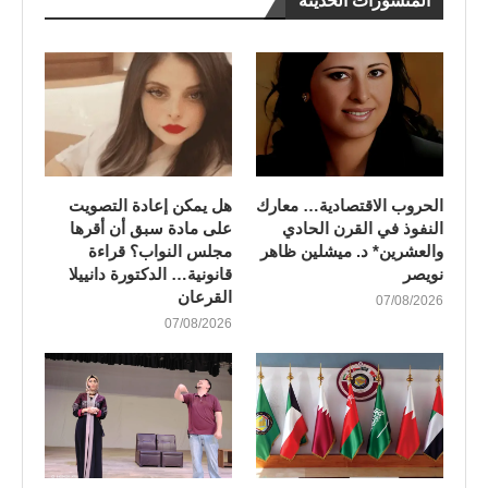
المنشورات الحديثة
الحروب الاقتصادية… معارك
هل يمكن إعادة التصويت
النفوذ في القرن الحادي
على مادة سبق أن أقرها
والعشرين* د. ميشلين ظاهر
مجلس النواب؟ قراءة
نويصر
قانونية… الدكتورة دانييلا
القرعان
07/08/2026
07/08/2026