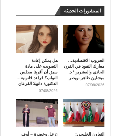
المنشورات الحديثة
الحروب الاقتصادية…
هل يمكن إعادة
معارك النفوذ في القرن
التصويت على مادة
الحادي والعشرين* د.
سبق أن أقرها مجلس
ميشلين ظاهر نويصر
النواب؟ قراءة قانونية…
الدكتورة دانييلا القرعان
07/08/2026
07/08/2026
التعاون الخليجي:
(زعل وخضرة – أوف