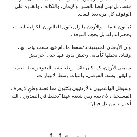
فقط، بل تبنى أيضا بالصبر، والإيمان، والتكاتف، والقدرة على
الوقوف كل مرة بعد التعب.
ثمانون عاما… والأردن ما زال يقول للعالم إن الكرامة ليست
بحجم الدولة، بل بحجم الموقف.
وأن الأوطان الحقيقية لا تسقط ما دام فيها شعب يؤمن بها،
وقيادة تحملها كأمانة، وجيش يذود عنها حتى آخر نبض.
سيبقى الأردن، كما كان دائما، وطنا يشبه الضوء وسط العتمة،
واليقين وسط الفوضى، والثبات وسط الانهيارات.
وسيظل الهاشميون والأردنيون يكتبون معا قصة وطنٍ لا يعرف
المستحيل، لأن بينه وبين شعبه عهدا “يحفظ في الصدور… الله
أعلم به من كل قول”.