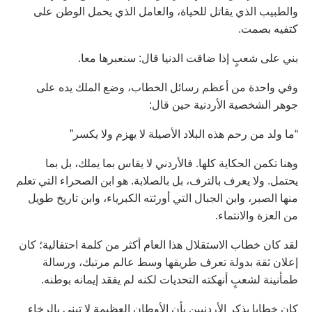
والطبيب الذي يقاتل للحياة، والعامل الذي يحمل الوطن على
كتفيه بصمت.
بني على شعبٍ إذا ضاقت الدنيا قال: سنعبرها معا.
وفي واحدة من أعظم رسائل الخطاب، وضع الملك يده على
جوهر الشخصية الأردنية حين قال:
“ما ولد من رحم هذه البلاد الأصيلة لا يهزم ولا يكسر”
وهنا تكمن الحكاية كلها. فالأردني لا يقاس بما يملك، بل بما
يحتمل. ولا يعرف بالترف، بل بالصلابة. هو ابن الصحراء التي تعلم
منها الصبر، وابن الجبال التي أورثته الكبرياء، وابن تاريخ طويل
من العزة والانتماء.
لقد كان خطاب الاستقلال هذا العام أكثر من كلمة احتفالية؛ كان
إعلان ثقة بدولة تعرف طريقها وسط عالم مرتبك، ورسالة
طمأنينة لشعبٍ أنهكته التحديات لكنه لم يفقد إيمانه بوطنه.
كان خطابا يذكر الأردنيين بأن الأوطان العظيمة لا تبنى بالرخاء