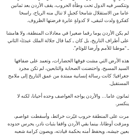
وتتكسر فيه الدول تحت وطأة الحروب، يقف الأردن بعد ثمانين
عاما من الاستقلال شامخا كجبلٍ لا تنال منه الرياح، راسخا
كفكرةٍ ولدت لتبقى، لا كدولةٍ عابرة فرضتها الظروف.
لم يكن الأردن يوما رقما صغيرا في معادلات المنطقة، ولا هامشا
على أطراف التاريخ، بل كان ـ كما قال جلالة الملك عبدﷲ الثاني
ـ “موطنا للأمم وأرضا للوئام”.
هذه الأرض التي مشت فوقها الحضارات، وتعمد على ضفافها
السيد المسيح، واحتضنت الصحابة والتابعين، لم تكن مجرد
جغرافيا؛ كانت رسالة إنسانية ممتدة من عمق التاريخ إلى ملامح
المستقبل.
ثمانون عاما… والأردن يواجه العواصف وحده أحيانا، لكنه لا
ينكسر.
مرت على المنطقة حروب غيّرت خرائط، وأسقطت عواصم،
ومزقت أوطانا، بينما بقي الأردن واقفا بثبات نادر، يحرس حدوده
بعين جيشه، ويحفظ أمنه بحكمة قيادته، ويصون كرامة شعبه