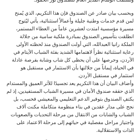
وبحسب بيان صادر عن الصندوق فإن هذا التكريم، الذي يُمنح
لمن قدم خدمات وطنية جليلة وأعمالاً استثنائية، يأتي ليُتوج
مسيرة مؤسسية امتدت لعشرين عاماً من العطاء المستمر،
انطلقت بتأسيس الصندوق بمبادرة ملكية سامية من جلالة
الملكة رانيا العبدالله، التي أولت الصندوق منذ لحظته الأولى
رعاية استثنائية نظراً لاهتمامها الشديد بفئة الشباب الأيتام في
الأردن، وحرصها على أن يحظى كل شاب وشابة بفرصة عادلة
في الحياة، إيماناً من جلالتها بأن الاستثمار في مستقبل هو
استثمار في مستقبل الأردن.
وأضاف البيان أن هذا التكريم يعد تجسيدًا للأثر العميق والمستدام
الذي حققه صندوق الأمان في مسيرة الشباب المستفيدين، إذ لم
يكتفِ الصندوق بتوفير الدعم التعليمي والمعيشي فحسب، بل
نجح على مدار عقدين في بناء منظومة متكاملة مكنت آلاف
الشباب والشابات من الانتقال من مرحلة التحديات والصعوبات
واجتياز مراحل مفصلية في حياتهم إلى مرحلة الاعتماد على
الذات والاستقلالية.