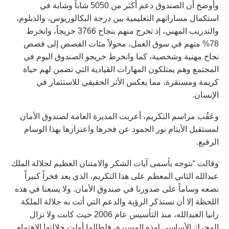
وأوضح أن الصندوق دعم أكثر من 5050 شاباً وشابة في
استكمال مساراتهم التعليمية بين درجة البكالوريوس، والدبلوم،
والتدريب المهني، إذ تخرج منهم بنجاح 3766 خريجاً، وانخرط
78% منهم في سوق العمل، محولاً مئات القصص إلى قصص
نجاح مهنية وشخصية، كما وانخرط خريجو الصندوق اليوم في
المجتمع وهم يمتلكون المهارات القيادية التي تضمن لهم حياة
كريمة ومستقرة، مما يعكس الأثر الحقيقي للاستثمار في
الإنسان.
وعَقُب مراسم التكريم، أعربت المديرة العامة لصندوق الأمان
لمستقبل الأيتام نور الحمود عن فخرها واعتزازها بهذا الوسام
الرفيع.
وقالت “نتوجه بأسمى آيات الشكر والامتنان العظيم لجلالة الملك
عبدالله الثاني المعظم على هذا التكريم، الذي يعد فخراً كبيراً
نضعه وساماً على صدورنا في صندوق الأمان. ولا يسعنا في هذه
اللحظة إلا أن نستذكر الرؤية والدعم التي أتت به جلالة الملكة
رانيا العبدالله، منذ التأسيس عام 2006 حيث كانت ولا تزال
المحرك الأساسي لهذه المسيرة، فلطالما أولت جلالتها الاهتمام