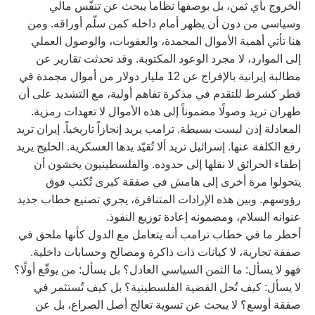
الخروج بأي ثمن، بل بوصفها نظاماً يبحث عن تنفّس مالي
وسياسي من دون أن يظهر أمام داخله كمن سلّم أوراقه. ومن
هنا تأتي أهمية الأموال المجمدة، والعقوبات، والوصول العملي
إلى الموارد، لا مجرد الوعود المكتوبة. وقد تحدثت تقارير عن
مطالبة إيرانية بالإفراج عن 12 مليار دولار من أموال مجمدة في
قطر كشرط للتقدم في مذكرة تفاهم أولية، مع التشديد على أن
طهران تريد وصولًا مضموناً إلى هذه الأموال لا تعهدات رمزية.
المعادلة إذن ليست بسيطة. ترامب يريد إنجازاً تاريخياً. إيران تريد
رفع الكلفة عنها. إسرائيل تريد ألا تُقيّد يدها العسكرية. الخليج يريد
إطفاء الحرائق لا نقلها إلى حدوده. والفلسطينيون يخشون أن
يتحولوا مرة أخرى إلى هامش في صفقة كبرى تُكتب فوق
رؤوسهم. وبين هذه الإرادات المتنافرة، يجري تصنيع خطاب جديد
عنوانه السلام، ومضمونه إعادة توزيع النفوذ.
أخطر ما في خطاب ترامب أنه يتعامل مع الدول كأنها ملحق في
صفقة تجارية، لا كيانات ذات ذاكرة ومصالح وحسابات داخلية.
فهو لا يسأل: ما الثمن السياسي العادل؟ بل يسأل: من يوقّع أولًا؟
لا يسأل: كيف تُحل القضية الفلسطينية؟ بل كيف تُستثمر في
صفقة أوسع؟ لا يبحث عن تسوية تعالج أصل الصراع، بل عن