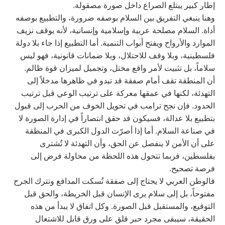
إطار كبير يبتلع الصراع داخل صورة مصقولة.
وهنا ينبغي التفريق بين السلام بوصفه ضرورة، والتطبيع بوصفه
أداة. السلام مصلحة عربية وإسلامية وإنسانية، لأنه يوقف نزيف
الموارد والأرواح ويفتح أبواب التنمية. أما التطبيع إذا جاء بلا دولة
فلسطينية، وبلا وقف للاحتلال، وبلا ضمانات قانونية، فهو ليس
سلاماً، بل تثبيت لأمر واقع مختل، وتجميل لميزان قوة ظالم.
أن المنطقة تقف أمام صفقة قد تبدو في ظاهرها مدخلاً إلى
التهدئة، لكنها في عمقها معركة على ترتيب الوعي قبل ترتيب
الحدود. فإن نجح ترامب في تحويل الخوف من الحرب إلى قبول
بتطبيع بلا عدالة، فسيكون قد حقق انتصاراً في إدارة الصورة لا
في صناعة السلام. أما إذا أصرّت الدول الكبرى في المنطقة
على أن الأمن لا ينفصل عن الحق، وأن التهدئة لا تُشترى
بفلسطين، فربما تتحول هذه اللحظة من محاولة فرض إلى
فرصة تصحيح.
فالوطن العربي لا يحتاج إلى صفقة تُسكت المدافع وتترك الجرح
مفتوحاً، بل إلى سلام يرى الإنسان قبل الخريطة، والحق قبل
التوقيع، والمستقبل قبل الصورة. وكل اتفاق لا يبدأ من هذه
الحقيقة، سيبقى مجرد حبر قلق على ورق قابل للاشتعال