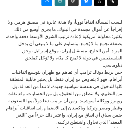
ليست المسألة اتفاقاً نووياً، ولا هدنة عابرة في مضيق هرمز، ولا
إفراجاً عن أموال مجمدة في البنوك. ما يجري أوسع من ذلك
بكثير: محاولة أمريكية لإعادة ترتيب الشرق الأوسط دفعة واحدة،
بصفقة تجمع ما لا يُجمع، وتساوم على ما لا ينبغي أن يدخل
المزاد: أمن الخليج، مستقبل إيران، موقع إسرائيل، وحق
الفلسطينيين في دولة لا تُمنح كـ منّة، ولا تُؤجّل كملحق
دبلوماسي.
حين يربط دونالد ترامب أي تفاهم مع طهران بتوسيع اتفاقيات
أبراهام، فهو لا يتفاوض مع إيران فقط، بل يختبر قابلية المنطقة
كلها للدخول في هندسة سياسية جديدة، لا تبدأ من العدالة، بل
من التطبيع، ولا تنطلق من الحقوق، بل من الحسابات. وقد نقلت
رويترز ووكالة أسوشيتد برس أن ترامب دعا دولاً بينها السعودية
وقطر ومصر وتركيا وباكستان إلى الانضمام إلى اتفاقيات أبراهام
ضمن سياق أي اتفاق مع إيران، واعتبر ذلك جزءاً من “اللغز
المعقد” الذي تحاول واشنطن تركيبه.