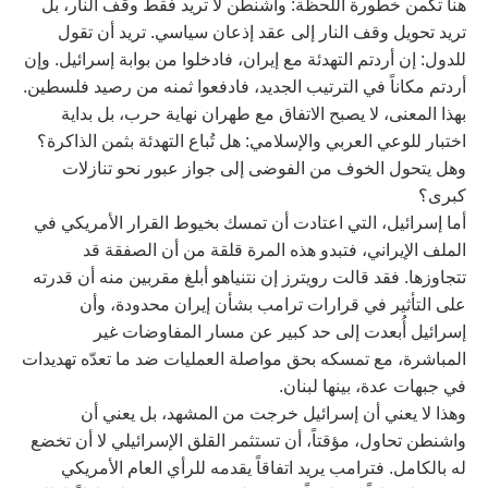
هنا تكمن خطورة اللحظة: واشنطن لا تريد فقط وقف النار، بل
تريد تحويل وقف النار إلى عقد إذعان سياسي. تريد أن تقول
للدول: إن أردتم التهدئة مع إيران، فادخلوا من بوابة إسرائيل. وإن
أردتم مكاناً في الترتيب الجديد، فادفعوا ثمنه من رصيد فلسطين.
بهذا المعنى، لا يصبح الاتفاق مع طهران نهاية حرب، بل بداية
اختبار للوعي العربي والإسلامي: هل تُباع التهدئة بثمن الذاكرة؟
وهل يتحول الخوف من الفوضى إلى جواز عبور نحو تنازلات
كبرى؟
أما إسرائيل، التي اعتادت أن تمسك بخيوط القرار الأمريكي في
الملف الإيراني، فتبدو هذه المرة قلقة من أن الصفقة قد
تتجاوزها. فقد قالت رويترز إن نتنياهو أبلغ مقربين منه أن قدرته
على التأثير في قرارات ترامب بشأن إيران محدودة، وأن
إسرائيل أُبعدت إلى حد كبير عن مسار المفاوضات غير
المباشرة، مع تمسكه بحق مواصلة العمليات ضد ما تعدّه تهديدات
في جبهات عدة، بينها لبنان.
وهذا لا يعني أن إسرائيل خرجت من المشهد، بل يعني أن
واشنطن تحاول، مؤقتاً، أن تستثمر القلق الإسرائيلي لا أن تخضع
له بالكامل. فترامب يريد اتفاقاً يقدمه للرأي العام الأمريكي