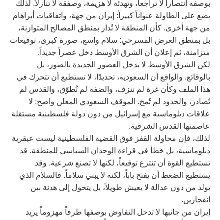
بوصفه انتصاراً لا تراجعاً، وتهدئة لا هزيمة، وصفقة لا تنازلاً. لذلك
يضع على الطاولة عنواناً كبيراً: إيران من جهة، واتفاقيات أبراهام
من جهة أخرى. كأن المنطقة لا تُدار بمنطق المصالح المتوازنة،
بل بمنطق العرض المسرحي: سلام واسع، صورة كبرى، توقيعات
متزامنة، ثم إعلان أن الشرق الأوسط دخل عصراً جديداً.
لكن الشرق الأوسط لا يدخل العصور الجديدة بالصور، بل
بالوقائع. والواقع أن السعودية، تحديدًا، لا تستطيع أن تتحرك في
هذا الملف وكأن غزة لم تنزف، والضفة لم تُطوّق، والقدس لم
تُصادر، والحدود لم تُمحَ. الموقف السعودي المعلن واضح: لا
علاقات دبلوماسية مع إسرائيل من دون دولة فلسطينية مستقلة
عاصمتها القدس الشرقية.
لذلك، فإن محاولة القفز فوق القضية الفلسطينية ليست عبقرية
دبلوماسية، بل خطأ في قراءة الوجدان السياسي للمنطقة. قد
تستطيع القوة أن تنتزع توقيعاً، لكنها لا تصنع شرعية. وقد
يستطيع الضغط أن يفتح باباً، لكنه لا يبني سلاماً. فالسلام الذي
يولد من دون عدالة لا يعيش طويلاً، بل يتحول إلى هدنة بين
انفجارين.
إيران من جانبها لا تدخل التفاوض بوصفها طرفاً مهزوماً يريد