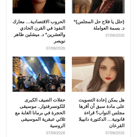
{حلل يا فلاح حل المجلس}*
الحروب الاقتصادية… معارك
د. بسمة العواملة
النفوذ في القرن الحادي
والعشرين* د. ميشلين ظاهر
07/08/2026
نويصر
07/08/2026
هل يمكن إعادة التصويت
​حفلات الصيف الكبرى
على مادة سبق أن أقرها
للكونسرفتوار.. موسيقى
مجلس النواب؟ قراءة
الحجرة في برمانا الغابة مع
قانونية… الدكتورة دانييلا
ثلاثي عبقرية الموسيقى
القرعان
الروسية
07/08/2026
07/08/2026