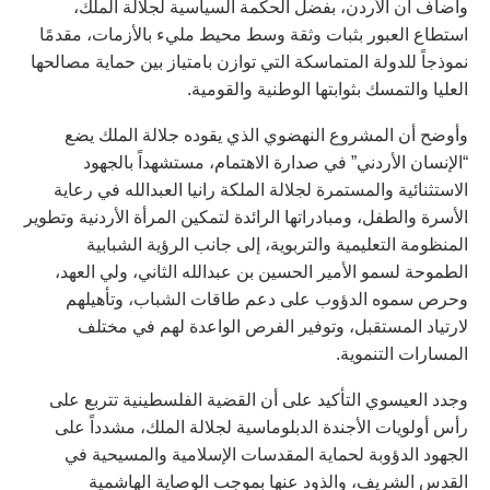
وأضاف أن الأردن، بفضل الحكمة السياسية لجلالة الملك،
استطاع العبور بثبات وثقة وسط محيط مليء بالأزمات، مقدمًا
نموذجاً للدولة المتماسكة التي توازن بامتياز بين حماية مصالحها
العليا والتمسك بثوابتها الوطنية والقومية.
وأوضح أن المشروع النهضوي الذي يقوده جلالة الملك يضع
“الإنسان الأردني” في صدارة الاهتمام، مستشهداً بالجهود
الاستثنائية والمستمرة لجلالة الملكة رانيا العبدالله في رعاية
الأسرة والطفل، ومبادراتها الرائدة لتمكين المرأة الأردنية وتطوير
المنظومة التعليمية والتربوية، إلى جانب الرؤية الشبابية
الطموحة لسمو الأمير الحسين بن عبدالله الثاني، ولي العهد،
وحرص سموه الدؤوب على دعم طاقات الشباب، وتأهيلهم
لارتياد المستقبل، وتوفير الفرص الواعدة لهم في مختلف
المسارات التنموية.
وجدد العيسوي التأكيد على أن القضية الفلسطينية تتربع على
رأس أولويات الأجندة الدبلوماسية لجلالة الملك، مشدداً على
الجهود الدؤوبة لحماية المقدسات الإسلامية والمسيحية في
القدس الشريف، والذود عنها بموجب الوصاية الهاشمية