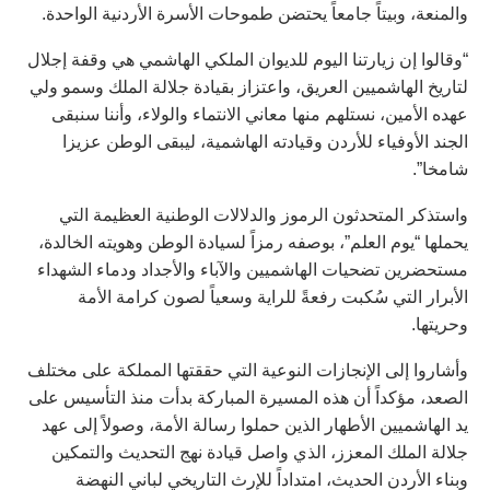
والمنعة، وبيتاً جامعاً يحتضن طموحات الأسرة الأردنية الواحدة.
“وقالوا إن زيارتنا اليوم للديوان الملكي الهاشمي هي وقفة إجلال
لتاريخ الهاشميين العريق، واعتزاز بقيادة جلالة الملك وسمو ولي
عهده الأمين، نستلهم منها معاني الانتماء والولاء، وأننا سنبقى
الجند الأوفياء للأردن وقيادته الهاشمية، ليبقى الوطن عزيزا
شامخا”.
واستذكر المتحدثون الرموز والدلالات الوطنية العظيمة التي
يحملها “يوم العلم”، بوصفه رمزاً لسيادة الوطن وهويته الخالدة،
مستحضرين تضحيات الهاشميين والآباء والأجداد ودماء الشهداء
الأبرار التي سُكبت رفعةً للراية وسعياً لصون كرامة الأمة
وحريتها.
وأشاروا إلى الإنجازات النوعية التي حققتها المملكة على مختلف
الصعد، مؤكداً أن هذه المسيرة المباركة بدأت منذ التأسيس على
يد الهاشميين الأطهار الذين حملوا رسالة الأمة، وصولاً إلى عهد
جلالة الملك المعزز، الذي واصل قيادة نهج التحديث والتمكين
وبناء الأردن الحديث، امتداداً للإرث التاريخي لباني النهضة