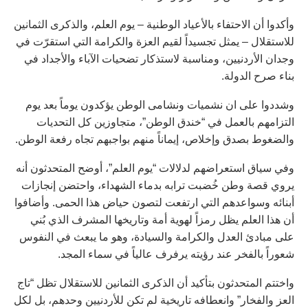
وأكدوا أن الاحتفاء بالأعياد الوطنية – يوم العلم، والذكرى الثمانين
للاستقلال – يمثل تجسيداً لقيم العزة والكرامة التي استقرّت في
وجدان الأردنيين، ومناسبة لاستذكار تضحيات الآباء والأجداد في
بناء صرح الدولة.
وشددوا على ان نشميات ونشامى الوطن يؤكدون يوماً بعد يوم
التزامهم بالعمل في “خندق الوطن”، متجاوزين كل التحديات
والضغوط بصدق وإخلاص، إيماناً منهم بواجبهم تجاه رفعة الوطن.
وفي سياق استعراضهم لدلالات “يوم العلم”، أوضح المتحدثون أنه
يروي قصة وطن خُضبت ترابه بدماء الشهداء، واحتضن إنجازات
أبنائه وسواعدهم التي ارتفعت لتصون حياض هذا الحمى. وأضافوا
أن هذا العلم يظل رمزاً لهوية أمة وتاريخها المشرف الذي بُني
على مبادئ العدل والكرامة والسيادة، وهو ما يبعث في النفوس
شعوراً بالفخر عند رؤيته يرفرف عالياً في سماء المجد.
واختتم المتحدثون بتأكيد أن الذكرى الثمانين للاستقلال تظل “تاج
العز والفخار” وانعطافه تاريخية لم تكن للأردنيين وحدهم، بل لكل