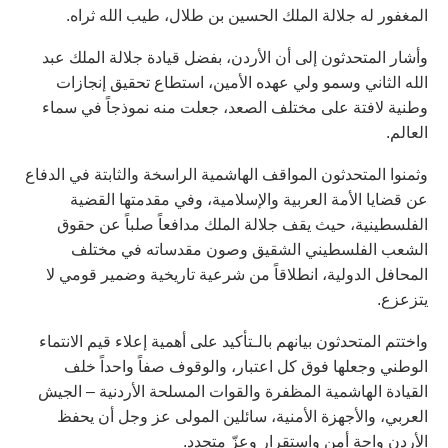
المغفور له جلالة الملك الحسين بن طلال، طيب الله ثراه.
وأشار المتحدثون إلى أن الأردن، بفضل قيادة جلالة الملك عبد
الله الثاني وسمو ولي عهده الأمين، استطاع تحقيق إنجازات
وطنية لافتة على مختلف الصعد، جعلت منه نموذجاً في سماء
العالم.
وثمنوا المتحدثون المواقف الهاشمية الراسخة والثابتة في الدفاع
عن قضايا الأمة العربية والإسلامية، وفي مقدمتها القضية
الفلسطينية، حيث يقف جلالة الملك مدافعاً صلباً عن حقوق
الشعب الفلسطيني الشقيق وصون مقدساته في مختلف
المحافل الدولية، انطلاقاً من شرعية تاريخية وضمير قومي لا
يتزعزع.
واختتم المتحدثون بيانهم بالـتأكيد على أهمية إعلاء قيم الانتماء
الوطني وجعلها فوق كل اعتبار، والوقوف صفاً واحداً خلف
القيادة الهاشمية المظفرة والقوات المسلحة الأردنية – الجيش
العربي، والأجهزة الأمنية، سائلين المولى عز وجل أن يحفظ
الأردن واحة أمن واستقرار وعزّ متجدد.