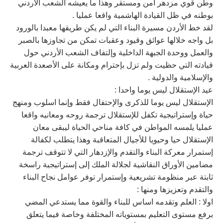
وطن قوي مزدهر آمن ومستقر وهذا ما يعيشه الشعب الاردني
بوطنه في ظل القيادة الهاشمية واقعا عمليا .
لقد خط الأردن مسيرة البناء التي لم يكن طريقها معبدا بالورود
بل واجه خلالها عوائق وقيود وعقبات تمكن من تجاوزها بالصبر
والعمل ووحدة الجبهة الداخلية وإلتفاف الشعب الأردني حول
قيادته التي حظيت ولم تزل بإحترام ومكانة على الأصعدة العربية
والإسلامية والدولية .
عيد الإستقلال ليس يوما واحدا :
الإستقلال ليس يوما للذكرى والإحتفال فقط وإنما اسلوب ومنهج
حياة وإستراتيجية تكفل للإستقلال ترجمة روحه ومعانيه واقعا
عمليا يلمسه المواطن في كافة مناحي الحياة ليبقى معان
الإستقلال حيا وحيويا للأجيال المتعاقبة وهذا يتطلب لكفالة
إستمرار معركة البناء والتقدم والإزدهار التي لا تتوقف ترجمة
مضامين الأوراق النقاشية لجلالة الملك إلى إستراتيجية راسخة
ثابتة عبر منظومة تشريعية وإستمرار توفر عوامل نجاح البناء
والتقدم وتعزيزها ومنها :
اولا : العلم وتقدمه اساس للبناء والقوة مما يستدعي المضي
برفع مستوى التعليم بمستوياته المختلفة وخاصة فيما يتعلق