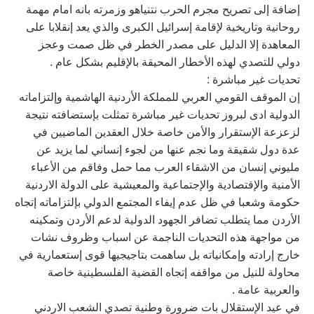
إضافة إلى تصريح مجرم الحرب نتنياهو وزمرته بانه امام مهمة
روحانية وتاريخية لإقامة إسرائيل الكبرى والذي يعد إنقلابا على
المعاهدة إلا الدليل على مصدر الخطر في ظل صمت وعجز
دولي للتصدي لهذه الأخطار المحيقة بالإقليم بشكل عام .
تحديات غير مباشرة :
إن الموقف القومي العربي للمملكة الأردنية الهاشمية وإلتزاماته
الدولية ادى لبروز تحديات غير مباشرة تمثلت بإستضافته نتيجة
لزعزعة الإستقرار والأمن خاصة خلال العقدين الماضيين في
عدة دول شقيقة وما نجم عنها من لجوء إنساني لما يزيد عن
مليوني إنسان من الاشقاء العرب مما حمل وفاقم من الأعباء
الأمنية والإقتصادية والإجتماعية والمعيشية على الدولة الاردنية
حكومة وشعبا في ظل عدم إيفاء المجتمع الدولي بإلتزاماته إتجاه
الأردن مما يتطلب تضافر الجهود الدولية لدعم الأردن وتمكينه
من مواجهة هذه التحديات الناجمة عن اسباب وظروف نشات
خارج إرادته وإمكانياته بل ساهمت بتاجيجيها قوى إستعمارية في
محاولة للنيل من مواقفه إتجاه القضية الفلسطينية خاصة
والعربية عامة .
في عيد الإستقلال بات ضرورة وطنية تصدي الشعب الاردني