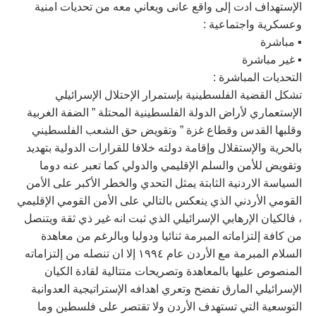
الإستهداف ادت إلى واقع عانى ويعاني معه من تحديات امنية
وعسكرية واجتماعية :
▪️︎ مباشرة
▪️︎ غير مباشرة
التحديات المباشرة :
تشكل القضية الفلسطينية بإستمرار الإحتلال الإسرائيلي
الإستعماري لأراض الدولة الفلسطينية المحتلة ” الضفة الغربية
وقلبها القدس وقطاع غزة ” وتقويض حق الشعب الفلسطيني
بالحرية والإستقلال وإقامة دولته خلافا للقرارات الدولية بتهديد
وتقويض للأمن والسلم الإقليمي والدولي كما تعبر عنه دوما
السياسة الاردنية الثابتة يمثل التحدي والخطر الأكبر على الأمن
القومي الأردني الذي ينعكس بالتالي على الأمن القومي الإقليمي
، فالكيان الإرهابي الإسرائيلي الذي ثبت انه غير ذي ثقة ويتنصل
من كافة إلتزاماته المبرمة ثنائيا ودوليا وبالرغم من معاهدة
السلام المبرمة مع الأردن عام ١٩٩٤ إلا ان تنصله من إلتزاماته
المنصوص عليها بالمعاهدة وتصريحات متتالية لقادة الكيان
الإسرائيلي المارق تفضح وتعري اهدافه الإستراتيجية العدوانية
التوسعية التي تستهدف الأردن ولا تقتصر على فلسطين وما