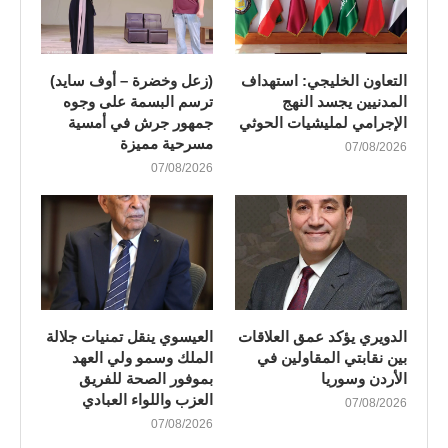
التعاون الخليجي: استهداف
(زعل وخضرة – أوف سايد)
المدنيين يجسد النهج
ترسم البسمة على وجوه
الإجرامي لمليشيات الحوثي
جمهور جرش في أمسية
مسرحية مميزة
07/08/2026
07/08/2026
الدويري يؤكد عمق العلاقات
العيسوي ينقل تمنيات جلالة
بين نقابتي المقاولين في
الملك وسمو ولي العهد
الأردن وسوريا
بموفور الصحة للفريق
العزب واللواء العبادي
07/08/2026
07/08/2026