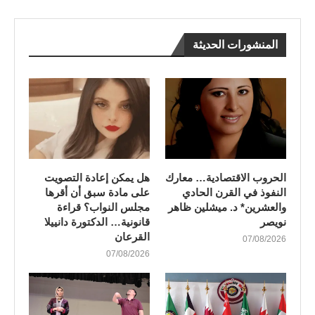
المنشورات الحديثة
الحروب الاقتصادية… معارك
هل يمكن إعادة التصويت
النفوذ في القرن الحادي
على مادة سبق أن أقرها
والعشرين* د. ميشلين ظاهر
مجلس النواب؟ قراءة
نويصر
قانونية… الدكتورة دانييلا
القرعان
07/08/2026
07/08/2026