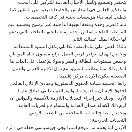
بتحفيز وتشجيع وتاهيل الأجيال القادمة للتركيز على البحث
والتفكير العلمي في المدارس والجامعات بعيدا عن التلقين كما
يتطلب ايضا بناء مؤسسات بحثية في كافة التخصصات .
ثانيا : تعزيز وحدة ومنعة الجبهة الداخلية عبر ترسيخ وتجسيد قيم
المواطنة الفاعلة اساس وحدة ومنعة الجبهة الداخلية التي يدعو
لها جلالة الملك عبدالله الثاني .
ثالثا : العمل على بناء إقتصاد تكاملي يكفل التنمية المستدامة
وتحقيق الهدف بتوفير فرص العمل لرفع مستوى حياة المواطن
وخفض مستويات البطالة والفقر وصولا للإعتماد على الذات ما
امكن ذلك مما يتطلب التنسيق مع دول الإقليم العربي والدول
الصديقة ليكون الاردن مركزا إقليميا .
رابعا : تجسيد سيادة الحقوق الدستورية ومبادئ الإعلان العالمي
لحقوق الإنسان والعهود والمواثيق الدولية التي صادق عليها
الأردن وذلك عبر إجراء التعديلات اللازمة بالأنظمة والقوانين ان
لزم ذلك لكفالة ضمان العدالة والمساواة والحريات العامة
وتحقيق مصالح الغالبية الساحقة من الشعب الأردني .
التحديات الخارجية :
الأردن لما يحتله من موقع إستراتيجي جيوسياسي جعله في دائرة