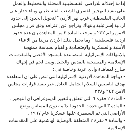
إدامة إحتلاله للاراضي الفلسطينية المحتلة والتخطيط والعمل
على تنفيذ التهجير القسري للشعب الفلسطيني وبناء جدار على
الجانب الفلسطيني غرب نهر الأردن ” لتحويل الحدود إلى حدود
اردنية إسرائيلية بإنتهاك وتراجع عن إعترافه وفق قرار مجلس
الامن رقم ٢٤٢ وبموجب المادة ٣ من المعاهدة بان هذه حدود
اردنية فلسطينية ” وما يحمل بذلك الأردن مزيدا من الاعباء
الأمنية والعسكرية والإقتصادية والقيام بسياسة ممنهجة
بالإنتهاكات الإسرائيلية المتصاعدة للمسجد الأقصى وللمقدسات
الإسلامية والمسيحية بالقدس والخليل وبيت لحم في إنتهاك
صارخ لمعاهدة وادي عربة وخاصة في :
▪️︎ ديباجة المعاهدة الاردنية الإسرائيلية التي تنص على ان المعاهدة
تهدف لتاسيس للسلام الشامل العادل عبر تنفيذ قرارات مجلس
الامن ٢٤٢ و٣٣٨ .
▪️︎ المادة ٢ فقرة ٦ التي تتعلق بالتغيير الديموغرافي اي التهجير .
▪️︎ المادة ٣ التي حددت الحدود الدائمة دون المساس بوضع
الأراضي التي تم السيطرة عليها عسكريا عام ١٩٦٧ .
▪️︎ والمادة ٩ فقرة ٢ المتعلقة بالوصاية الهاشمية على المقدسات
الإسلامية .